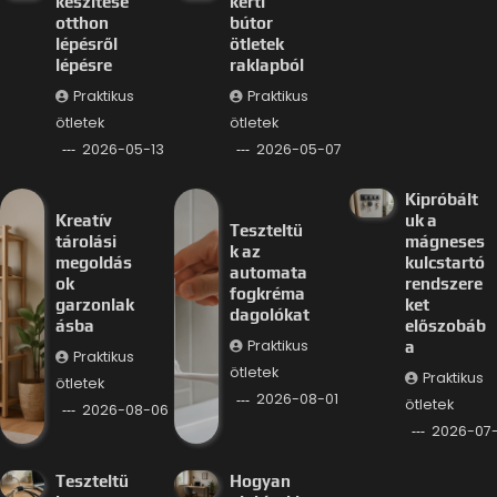
készítése
kerti
otthon
bútor
lépésről
ötletek
lépésre
raklapból
Praktikus
Praktikus
ötletek
ötletek
2026-05-13
2026-05-07
Kipróbált
Kreatív
uk a
Teszteltü
tárolási
mágneses
k az
megoldás
kulcstartó
automata
ok
rendszere
fogkréma
garzonlak
ket
dagolókat
ásba
előszobáb
Praktikus
a
Praktikus
ötletek
Praktikus
ötletek
2026-08-01
ötletek
2026-08-06
2026-07
Teszteltü
Hogyan