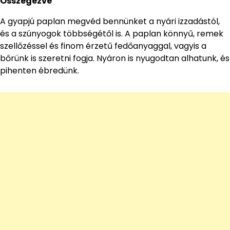
Összegezve
A gyapjú paplan megvéd bennünket a nyári izzadástól,
és a szúnyogok többségétől is. A paplan könnyű, remek
szellőzéssel és finom érzetű fedőanyaggal, vagyis a
bőrünk is szeretni fogja. Nyáron is nyugodtan alhatunk, és
pihenten ébredünk.