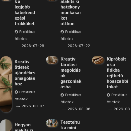
k a
alakíts ki
legjobb
hatékony
kábelrend
munkasar
ezési
kot
trükköket
otthon
Praktikus
Praktikus
ötletek
ötletek
2026-07-28
2026-07-22
Kreatív
Kipróbált
Kreatív
tárolási
uk a
ötletek
megoldás
fiókba
ajándékcs
ok
rejthető
omagolás
garzonlak
hosszabbí
hoz
ásba
tókat
Praktikus
Praktikus
Praktikus
ötletek
ötletek
ötletek
2026-08-07
2026-08-06
2026-08
Teszteltü
Hogyan
k a mini
alakíts ki