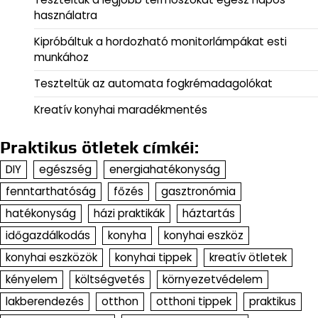
használatra
Kipróbáltuk a hordozható monitorlámpákat esti
munkához
Teszteltük az automata fogkrémadagolókat
Kreatív konyhai maradékmentés
Praktikus ötletek címkéi:
DIY
egészség
energiahatékonyság
fenntarthatóság
főzés
gasztronómia
hatékonyság
házi praktikák
háztartás
időgazdálkodás
konyha
konyhai eszköz
konyhai eszközök
konyhai tippek
kreatív ötletek
kényelem
költségvetés
környezetvédelem
lakberendezés
otthon
otthoni tippek
praktikus