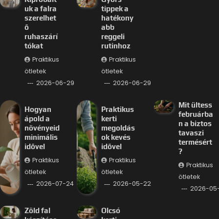
uk a falra
tippek a
szerelhet
hatékony
ő
abb
ruhaszárí
reggeli
tókat
rutinhoz
Praktikus
Praktikus
ötletek
ötletek
2026-06-29
2026-06-29
Mit ültess
Hogyan
Praktikus
februárba
ápold a
kerti
n a biztos
növényeid
megoldás
tavaszi
minimális
ok kevés
termésért
idővel
idővel
?
Praktikus
Praktikus
Praktikus
ötletek
ötletek
ötletek
2026-07-24
2026-05-22
2026-05-
Zöld fal
Olcsó