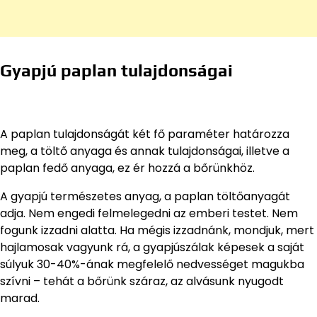
Gyapjú paplan tulajdonságai
A paplan tulajdonságát két fő paraméter határozza
meg, a töltő anyaga és annak tulajdonságai, illetve a
paplan fedő anyaga, ez ér hozzá a bőrünkhöz.
A gyapjú természetes anyag, a paplan töltőanyagát
adja. Nem engedi felmelegedni az emberi testet. Nem
fogunk izzadni alatta. Ha mégis izzadnánk, mondjuk, mert
hajlamosak vagyunk rá, a gyapjúszálak képesek a saját
súlyuk 30-40%-ának megfelelő nedvességet magukba
szívni – tehát a bőrünk száraz, az alvásunk nyugodt
marad.