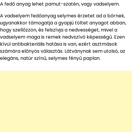
A fedő anyag lehet pamut-szatén, vagy vadselyem.
A vadselyem fedőanyag selymes érzetet ad a bőrnek,
ugyanakkor támogatja a gyapjú töltet anyagot abban,
hogy szellőzzön, és felszívja a nedvességet, mivel a
vadselyem maga is remek nedvszívó képességű. Ezen
kívül antibakteriális hatása is van, ezért asztmások
számára előnyös választás. Látványnak sem utolsó, az
elegáns, natúr színű, selymes fényű paplan.