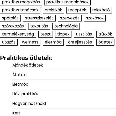
praktikus megoldás
praktikus megoldások
praktikus tanácsok
praktikák
receptek
relaxáció
spórolás
stresszkezelés
szervezés
szokások
szórakozás
takarítás
technológia
termelékenység
teszt
tippek
tisztítás
trükkök
utazás
wellness
életmód
önfejlesztés
ötletek
Praktikus ötletek:
Ajándék ötletek
Állatok
Életmód
Házi praktikák
Hogyan használd
Kert