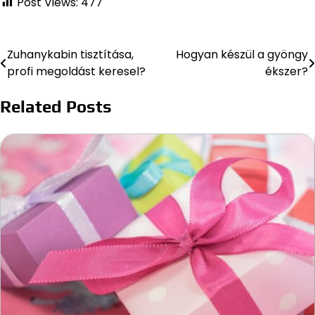
Post Views:
477
Zuhanykabin tisztítása,
Hogyan készül a gyöngy
Bejegyzés
profi megoldást keresel?
ékszer?
navigáció
Related Posts