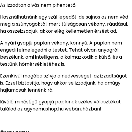
Az izzadtan alvás nem pihentető.
Használhatnánk egy szál lepedőt, de sajnos az nem véd
meg a szúnyogoktól, mert túlságosan vékony, ráadásul,
ha összeizzadjuk, akkor elég kellemetlen érzést ad.
A nyári gyapjú paplan vékony, könnyű. A paplan nem
engedi felmelegedni a testet. Tehát olyan anyagról
beszélünk, ami intelligens, alkalmazkodik a külső, és a
testünk hőmérsékletéhez is.
Ezenkívül magába szívja a nedvességet, az izzadtságot
is. Ezzel biztosítja, hogy akkor se izzadjunk, ha amúgy
hajlamosak lennénk rá.
Kiváló minőségű
gyapjú paplanok széles választékát
találod az agynemushop.hu webáruházban!