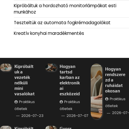
Kipróbáltuk a hordozható monitorlámpákat esti
munkához
Teszteltük az automata fogkrémadagolókat
Kreatív konyhai maradékmentés
Kipróbált
Hogyan
Hogyan
uk a
tartsd
rendszere
vezeték
karban az
zd a
nélküli
elektronik
ruháidat
mini
ai
okosan
vasalókat
eszközeid
Praktikus
Praktikus
Praktikus
ötletek
ötletek
ötletek
2026-07
2026-07-23
2026-07-07
Kipróbált
Gyors