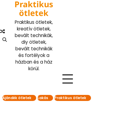
Praktikus
Skip
to
ötletek
content
Praktikus ötletek,
kreatív ötletek,
bevált technikák,
diy ötletek,
bevált technikák
és fortélyok a
házban és a ház
körül.
Ajándék ötletek
Lakás
Praktikus ötletek