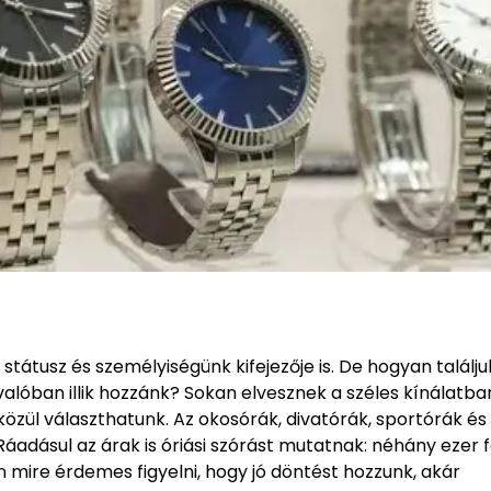
 státusz és személyiségünk kifejezője is. De hogyan találj
alóban illik hozzánk? Sokan elvesznek a széles kínálatba
özül választhatunk. Az okosórák, divatórák, sportórák és
adásul az árak is óriási szórást mutatnak: néhány ezer f
n mire érdemes figyelni, hogy jó döntést hozzunk, akár