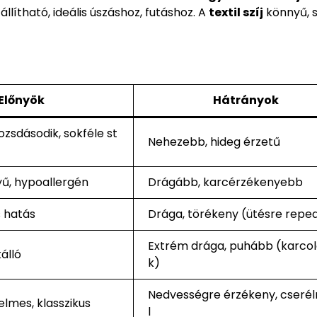
llítható, ideális úszáshoz, futáshoz. A
textil szíj
könnyű, s
Előnyök
Hátrányok
ozsdásodik, sokféle st
Nehezebb, hideg érzetű
ű, hypoallergén
Drágább, karcérzékenyebb
s hatás
Drága, törékeny (ütésre repe
Extrém drága, puhább (karcol
kálló
k)
Nedvességre érzékeny, cseréln
elmes, klasszikus
l