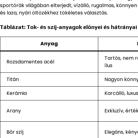
sportórák világában elterjedt, vízálló, rugalmas, könnyen á
és laza, nyári öltözékhez tökéletes választás.
Táblázat: Tok- és szíj-anyagok előnyei és hátrányai
Anyag
Tartós, nem r
Rozsdamentes acél
ílus
Titán
Nagyon könny
Kerámia
Karcálló, luxu
Arany
Exkluzív, érté
Bőr szíj
Elegáns, kény