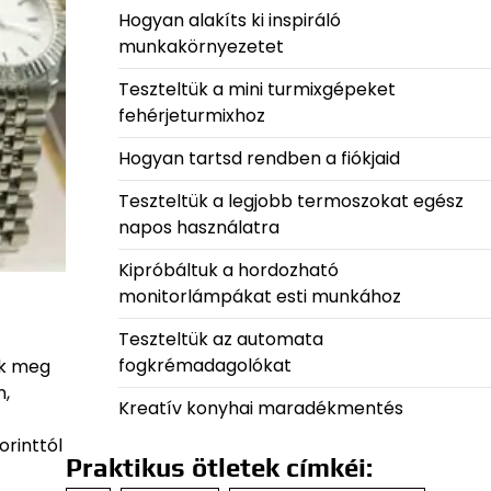
Hogyan alakíts ki inspiráló
munkakörnyezetet
Teszteltük a mini turmixgépeket
fehérjeturmixhoz
Hogyan tartsd rendben a fiókjaid
Teszteltük a legjobb termoszokat egész
napos használatra
Kipróbáltuk a hordozható
monitorlámpákat esti munkához
Teszteltük az automata
fogkrémadagolókat
uk meg
n,
Kreatív konyhai maradékmentés
orinttól
Praktikus ötletek címkéi: