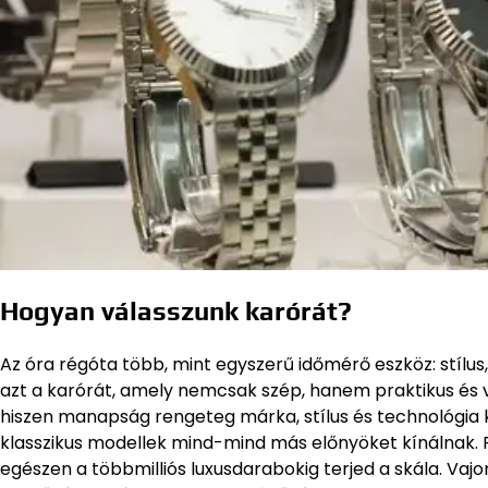
Hogyan válasszunk karórát?
Az óra régóta több, mint egyszerű időmérő eszköz: stílus,
azt a karórát, amely nemcsak szép, hanem praktikus és v
hiszen manapság rengeteg márka, stílus és technológia k
klasszikus modellek mind-mind más előnyöket kínálnak. Rá
egészen a többmilliós luxusdarabokig terjed a skála. Vajo