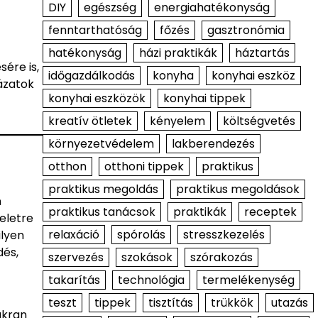
DIY
egészség
energiahatékonyság
fenntarthatóság
főzés
gasztronómia
hatékonyság
házi praktikák
háztartás
ére is,
időgazdálkodás
konyha
konyhai eszköz
lázatok
konyhai eszközök
konyhai tippek
kreatív ötletek
kényelem
költségvetés
környezetvédelem
lakberendezés
otthon
otthoni tippek
praktikus
praktikus megoldás
praktikus megoldások
n
praktikus tanácsok
praktikák
receptek
eletre
relaxáció
spórolás
stresszkezelés
ilyen
dés,
szervezés
szokások
szórakozás
takarítás
technológia
termelékenység
teszt
tippek
tisztítás
trükkök
utazás
akran