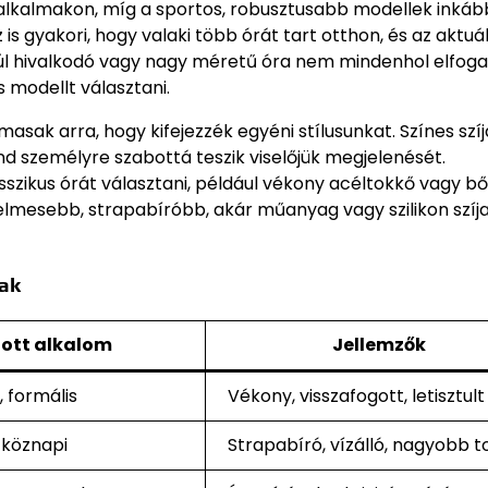
 alkalmakon, míg a sportos, robusztusabb modellek inkáb
 gyakori, hogy valaki több órát tart otthon, és az aktuál
 túl hivalkodó vagy nagy méretű óra nem mindenhol elfoga
modellt választani.
asak arra, hogy kifejezzék egyéni stílusunkat. Színes szíj
nd személyre szabottá teszik viselőjük megjelenését.
sszikus órát választani, például vékony acéltokkő vagy bő
lmesebb, strapabíróbb, akár műanyag vagy szilikon szíj
mak
lott alkalom
Jellemzők
, formális
Vékony, visszafogott, letisztult
tköznapi
Strapabíró, vízálló, nagyobb t