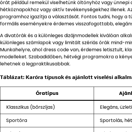
órát például remekül viselhetünk öltönyhöz vagy ünnepi
hétköznapokhoz vagy aktív tevékenységekhez illenek. Az is
programhoz igazítja a választását. Fontos tudni, hogy a
formális eseményekre érdemes visszafogottabb, elegáns 
A divatórák és a különleges dizájnmodellek kiválóan alkalm
különleges számlapok vagy limitált szériás órák mind-mi
Munkahelyre, ahol dress code van, érdemes letisztult, kla
modelleket. Szabadidőben, hétvégi programokra a kénye
lehetnek a legpraktikusabbak.
Táblázat: Karóra típusok és ajánlott viselési alkal
Óratípus
Aján
Klasszikus (bőrszíjas)
Elegáns, üzleti
Sportóra
Sportolás, hé