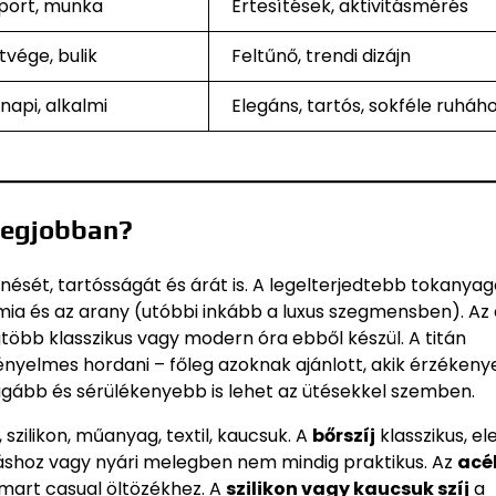
sport, munka
Értesítések, aktivitásmérés
tvége, bulik
Feltűnő, trendi dizájn
napi, alkalmi
Elegáns, tartós, sokféle ruháh
 legjobban?
ét, tartósságát és árát is. A legelterjedtebb tokanyag
mia és az arany (utóbbi inkább a luxus szegmensben). Az 
gtöbb klasszikus vagy modern óra ebből készül. A titán
ényelmes hordani – főleg azoknak ajánlott, akik érzékeny
ágább és sérülékenyebb is lehet az ütésekkel szemben.
 szilikon, műanyag, textil, kaucsuk. A
bőrszíj
klasszikus, e
áshoz vagy nyári melegben nem mindig praktikus. Az
acél
smart casual öltözékhez. A
szilikon vagy kaucsuk szíj
a