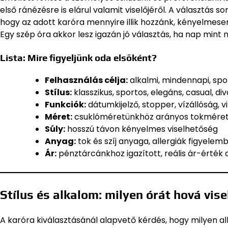
első ránézésre is elárul valamit viselőjéről. A választás 
hogy az adott karóra mennyire illik hozzánk, kényelmes
Egy szép óra akkor lesz igazán jó választás, ha nap mint
Lista: Mire figyeljünk oda elsőként?
Felhasználás célja:
alkalmi, mindennapi, spo
Stílus:
klasszikus, sportos, elegáns, casual, div
Funkciók:
dátumkijelző, stopper, vízállóság, v
Méret:
csuklóméretünkhöz arányos tokmére
Súly:
hosszú távon kényelmes viselhetőség
Anyag:
tok és szíj anyaga, allergiák figyelem
Ár:
pénztárcánkhoz igazított, reális ár-érték 
Stílus és alkalom: milyen órát hová vise
A karóra kiválasztásánál alapvető kérdés, hogy milyen al