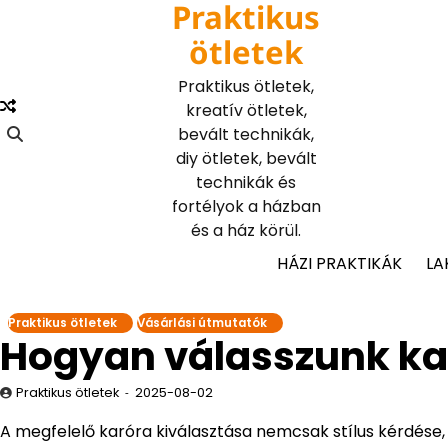
Praktikus
Skip
to
ötletek
content
Praktikus ötletek,
kreatív ötletek,
bevált technikák,
diy ötletek, bevált
technikák és
fortélyok a házban
és a ház körül.
HÁZI PRAKTIKÁK
LA
Praktikus ötletek
Vásárlási útmutatók
Hogyan válasszunk ka
Praktikus ötletek
2025-08-02
A megfelelő karóra kiválasztása nemcsak stílus kérdése,