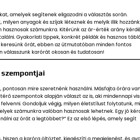
at, amelyek segítenek eligazodni a választás során.
 milyen anyagok és szíjak léteznek és melyik illik hozzánk
n hasznosak számunkra. Kitérünk az ár-érték arány kérdés
alálni. Gyakorlati tippek, konkrét példák és hasznos táb
k keresünk órát, ebben az útmutatóban minden fontos
an válasszunk karórát okosan és tudatosan!
 szempontjai
uk, pontosan mire szeretnénk használni. Másfajta órára va
érő szempontok alapján választ az is, aki mindennapi vis
elvenni. Gondoljuk végig, milyen életstílust folytatunk, m
melyek számunkra valóban hasznosak lehetnek. Egy jó kér
lni az órát a legtöbbet?” Ez az első lépés, amely segít
 hiszen a karóra öltöztet, kiegészíti a megjelenést, és gy