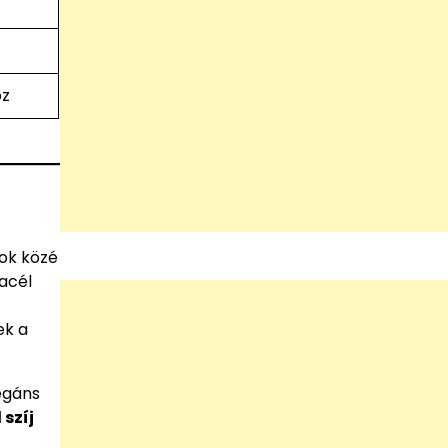
oz
ok közé
acél
ek a
legáns
 szíj