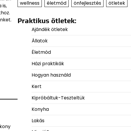
wellness
életmód
önfejlesztés
ötletek
 is,
khoz.
nket.
Praktikus ötletek:
Ajándék ötletek
Állatok
Életmód
Házi praktikák
Hogyan használd
Kert
Kipróbáltuk-Teszteltük
Konyha
Lakás
ékony