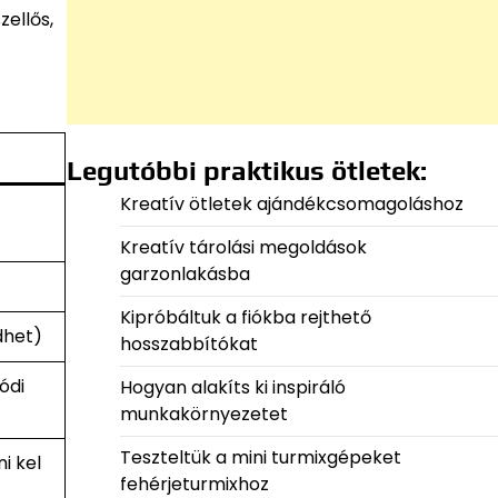
zellős,
Legutóbbi praktikus ötletek:
Kreatív ötletek ajándékcsomagoláshoz
Kreatív tárolási megoldások
garzonlakásba
Kipróbáltuk a fiókba rejthető
dhet)
hosszabbítókat
ódi
Hogyan alakíts ki inspiráló
munkakörnyezetet
Teszteltük a mini turmixgépeket
i kel
fehérjeturmixhoz