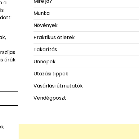
Mire jó?
b a
is
Munka
dott:
Növények
ak,
Praktikus ötletek
Takarítás
rszíjas
as órák
Ünnepek
Utazási tippek
Vásárlási útmutatók
Vendégposzt
ok