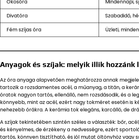
Okosóra
Mindennapi, 
Divatóra
Szabadidő, hé
Fém szíjas óra
Üzleti, minden
Anyagok és szíjak: melyik illik hozzánk
Az óra anyaga alapvetően meghatározza annak megjelenés
tartozik a rozsdamentes acél, a műanyag, a titán, a kerá
óratok nagyon tartós, ellenálló, nem rozsdásodik, és a le
könnyebb, mint az acél, ezért nagy tokméret esetén is k
nehezebb órákra. A kerámia tok elegáns, karcálló, de dr
A szíjak tekintetében szintén széles a választék: bőr, acél,
és kényelmes, de érzékeny a nedvességre, ezért sportol
tartós, könnyen tisztítható, és jól mutat öltönyhöz vagy 