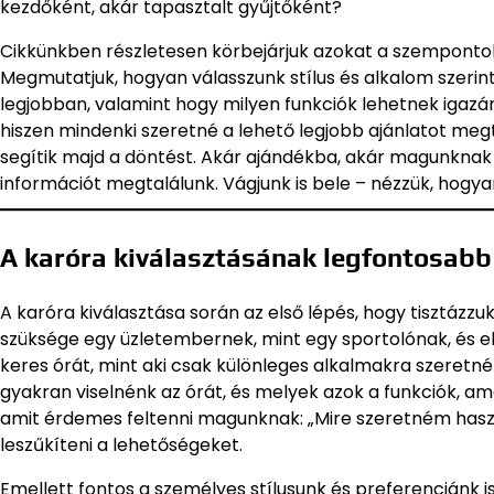
kezdőként, akár tapasztalt gyűjtőként?
Cikkünkben részletesen körbejárjuk azokat a szempontok
Megmutatjuk, hogyan válasszunk stílus és alkalom szerint,
legjobban, valamint hogy milyen funkciók lehetnek igazá
hiszen mindenki szeretné a lehető legjobb ajánlatot megt
segítik majd a döntést. Akár ajándékba, akár magunkna
információt megtalálunk. Vágjunk is bele – nézzük, hogy
A karóra kiválasztásának legfontosabb
A karóra kiválasztása során az első lépés, hogy tisztázz
szüksége egy üzletembernek, mint egy sportolónak, és elt
keres órát, mint aki csak különleges alkalmakra szeretné f
gyakran viselnénk az órát, és melyek azok a funkciók, a
amit érdemes feltenni magunknak: „Mire szeretném haszná
leszűkíteni a lehetőségeket.
Emellett fontos a személyes stílusunk és preferenciánk is,