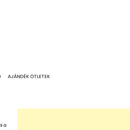
D
AJÁNDÉK ÖTLETEK
i a