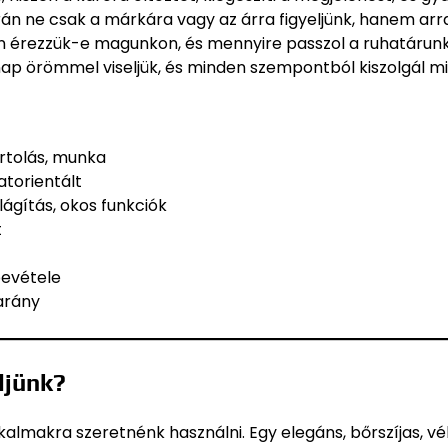
során ne csak a márkára vagy az árra figyeljünk, hanem arra
en érezzük-e magunkon, és mennyire passzol a ruhatárun
 nap örömmel viseljük, és minden szempontból kiszolgál mi
rtolás, munka
atorientált
ilágítás, okos funkciók
t
bevétele
arány
ljünk?
kalmakra szeretnénk használni. Egy elegáns, bőrszíjas, v