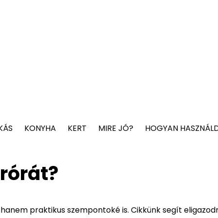
KÁS
KONYHA
KERT
MIRE JÓ?
HOGYAN HASZNÁL
rórát?
 hanem praktikus szempontoké is. Cikkünk segít eligazodn