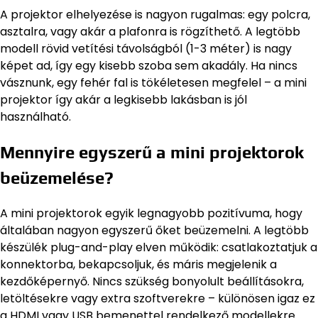
A projektor elhelyezése is nagyon rugalmas: egy polcra,
asztalra, vagy akár a plafonra is rögzíthető. A legtöbb
modell rövid vetítési távolságból (1-3 méter) is nagy
képet ad, így egy kisebb szoba sem akadály. Ha nincs
vásznunk, egy fehér fal is tökéletesen megfelel – a mini
projektor így akár a legkisebb lakásban is jól
használható.
Mennyire egyszerű a mini projektorok
beüzemelése?
A mini projektorok egyik legnagyobb pozitívuma, hogy
általában nagyon egyszerű őket beüzemelni. A legtöbb
készülék plug-and-play elven működik: csatlakoztatjuk a
konnektorba, bekapcsoljuk, és máris megjelenik a
kezdőképernyő. Nincs szükség bonyolult beállításokra,
letöltésekre vagy extra szoftverekre – különösen igaz ez
a HDMI vagy USB bemenettel rendelkező modellekre.