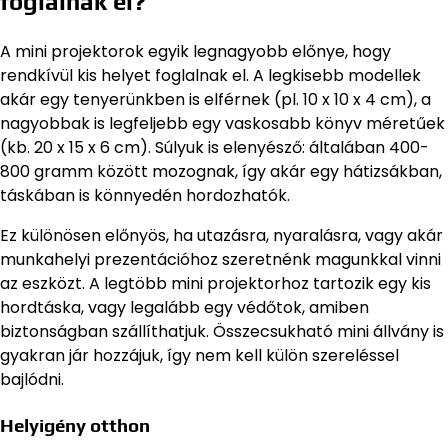
foglalnak el?
A mini projektorok egyik legnagyobb előnye, hogy
rendkívül kis helyet foglalnak el. A legkisebb modellek
akár egy tenyerünkben is elférnek (pl. 10 x 10 x 4 cm), a
nagyobbak is legfeljebb egy vaskosabb könyv méretűek
(kb. 20 x 15 x 6 cm). Súlyuk is elenyésző: általában 400-
800 gramm között mozognak, így akár egy hátizsákban,
táskában is könnyedén hordozhatók.
Ez különösen előnyös, ha utazásra, nyaralásra, vagy akár
munkahelyi prezentációhoz szeretnénk magunkkal vinni
az eszközt. A legtöbb mini projektorhoz tartozik egy kis
hordtáska, vagy legalább egy védőtok, amiben
biztonságban szállíthatjuk. Összecsukható mini állvány is
gyakran jár hozzájuk, így nem kell külön szereléssel
bajlódni.
Helyigény otthon