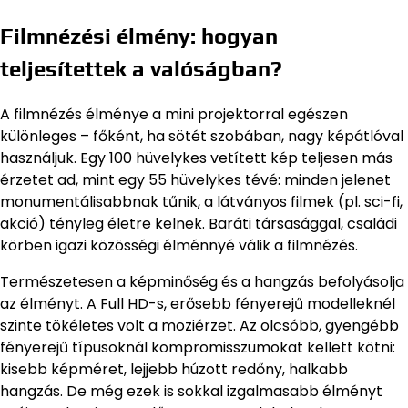
Filmnézési élmény: hogyan
teljesítettek a valóságban?
A filmnézés élménye a mini projektorral egészen
különleges – főként, ha sötét szobában, nagy képátlóval
használjuk. Egy 100 hüvelykes vetített kép teljesen más
érzetet ad, mint egy 55 hüvelykes tévé: minden jelenet
monumentálisabbnak tűnik, a látványos filmek (pl. sci-fi,
akció) tényleg életre kelnek. Baráti társasággal, családi
körben igazi közösségi élménnyé válik a filmnézés.
Természetesen a képminőség és a hangzás befolyásolja
az élményt. A Full HD-s, erősebb fényerejű modelleknél
szinte tökéletes volt a moziérzet. Az olcsóbb, gyengébb
fényerejű típusoknál kompromisszumokat kellett kötni:
kisebb képméret, lejjebb húzott redőny, halkabb
hangzás. De még ezek is sokkal izgalmasabb élményt