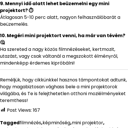
9. Mennyi idő alatt lehet beüzemelni egy mini
projektort? ⏱️
Átlagosan 5-10 perc alatt, nagyon felhasználóbarát a
beüzemelés.
10. Megéri mini projektort venni, ha már van tévém?
🤔
Ha szereted a nagy közös filmnézéseket, kertmozit,
utazást, vagy csak váltanál a megszokott élményről,
mindenképp érdemes kipróbálni!
Reméljük, hogy cikkünkkel hasznos támpontokat adtunk,
hogy magabiztosan vághass bele a mini projektorok
világába, és Te is felejthetetlen otthoni moziélményeket
teremthess!
Post Views:
167
Tagged
filmnézés
,
képminőség
,
mini projektor
,