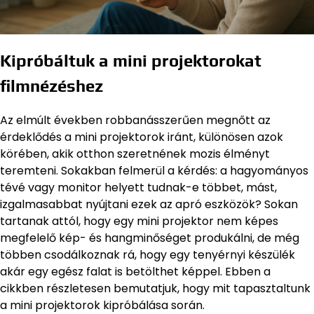
Kipróbáltuk a mini projektorokat
filmnézéshez
Az elmúlt években robbanásszerűen megnőtt az
érdeklődés a mini projektorok iránt, különösen azok
körében, akik otthon szeretnének mozis élményt
teremteni. Sokakban felmerül a kérdés: a hagyományos
tévé vagy monitor helyett tudnak-e többet, mást,
izgalmasabbat nyújtani ezek az apró eszközök? Sokan
tartanak attól, hogy egy mini projektor nem képes
megfelelő kép- és hangminőséget produkálni, de még
többen csodálkoznak rá, hogy egy tenyérnyi készülék
akár egy egész falat is betölthet képpel. Ebben a
cikkben részletesen bemutatjuk, hogy mit tapasztaltunk
a mini projektorok kipróbálása során.