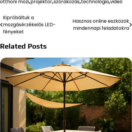
otthoni mozi
,
projektor
,
szórakozás
,
technológia
,
videó
Kipróbáltuk a
Bejegyzés
Hasznos online eszközök
mozgásérzékelős LED-
mindennapi feladatokra
navigáció
fényeket
Related Posts