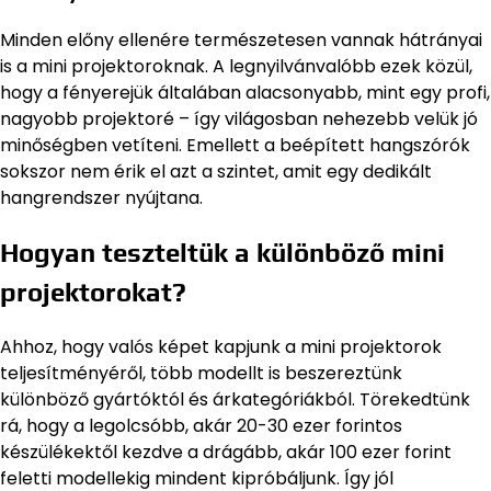
Minden előny ellenére természetesen vannak hátrányai
is a mini projektoroknak. A legnyilvánvalóbb ezek közül,
hogy a fényerejük általában alacsonyabb, mint egy profi,
nagyobb projektoré – így világosban nehezebb velük jó
minőségben vetíteni. Emellett a beépített hangszórók
sokszor nem érik el azt a szintet, amit egy dedikált
hangrendszer nyújtana.
Hogyan teszteltük a különböző mini
projektorokat?
Ahhoz, hogy valós képet kapjunk a mini projektorok
teljesítményéről, több modellt is beszereztünk
különböző gyártóktól és árkategóriákból. Törekedtünk
rá, hogy a legolcsóbb, akár 20-30 ezer forintos
készülékektől kezdve a drágább, akár 100 ezer forint
feletti modellekig mindent kipróbáljunk. Így jól