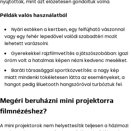
nyújtottak, mint azt előzetesen gondoltuk volna.
Példák valós használatból
Nyári estéken a kertben, egy felfújható vászonnal
vagy egy fehér lepedővel valódi szabadtéri mozit
lehetett varázsolni.
Gyerekekkel rajzfilmvetítés a játszószobában: igazi
öröm volt a hatalmas képen nézni kedvenc meséiket.
Baráti társasággal sportközvetítés: a nagy kép
miatt mindenki tökéletesen látta az eseményeket, a
hangot pedig Bluetooth hangszóróval turbóztuk fel.
Megéri beruházni mini projektorra
filmnézéshez?
A mini projektorok nem helyettesítik teljesen a házimozi