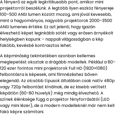
A fényerő az egyik legkritikusabb pont, amikor mini
projektorról beszélünk. A legtöbb ilyen eszköz fényereje
100–500 ANSI lumen között mozog, ami jóval kevesebb,
mint a hagyományos, nagyobb projektorok 2000–3500
ANSI lumenes értéke. Ez azt jelenti, hogy igazán
élvezhető képet leginkább sötét vagy erősen árnyékolt
helyiségben kapunk – nappali világosságban a kép
fakóbb, kevésbé kontrasztos lehet.
A képminőség tekintetében azonban kellemes
meglepetést okoztak a drágább modellek. Például a 80–
120 ezer forintos mini projektorok Full HD (1920×1080)
felbontásra is képesek, ami filmnézéshez bőven
elegendő. Az olcsóbb típusok általában csak natív 480p
vagy 720p felbontást kínálnak, de ez kisebb vetített
képátlón (60-80 hüvelyk) még mindig élvezhető. A
színek élénksége függ a projektor fényforrásától (LED
vagy mini lézer), de a modern modelleknél már nem kell
fakó képre számítani.