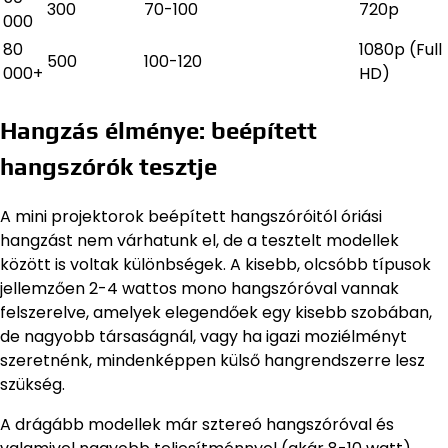
300
70-100
720p
000
80
1080p (Full
500
100-120
000+
HD)
Hangzás élménye: beépített
hangszórók tesztje
A mini projektorok beépített hangszóróitól óriási
hangzást nem várhatunk el, de a tesztelt modellek
között is voltak különbségek. A kisebb, olcsóbb típusok
jellemzően 2-4 wattos mono hangszóróval vannak
felszerelve, amelyek elegendőek egy kisebb szobában,
de nagyobb társaságnál, vagy ha igazi moziélményt
szeretnénk, mindenképpen külső hangrendszerre lesz
szükség.
A drágább modellek már sztereó hangszóróval és