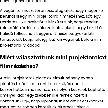
helyet igényelnek otthon.
A végén természetesen összefoglaljuk, hogy megéri-e
beruházni egy mini projektorra filmnézéshez, sőt, egy
részletes GYIK szekciót is készítettünk, hogy minden
felmerülő kérdésre válaszoljunk. Célunk, hogy kezdő és
haladó felhasználók egyaránt hasznos, gyakorlati
tanácsokat kapjanak, így bátran vágjanak bele a mini
projektorok világába!
Miért választottunk mini projektorokat
filmnézéshez?
A mini projektorok piaca az elmúlt néhány évben
jelentős fejlődésen ment keresztül, és ennek
köszönhetően ma már számos olyan készülék kapható,
amelyek akár egy zsebben is elférnek. Azért is
döntöttünk úgy, hogy kipróbáljuk ezeket az eszközöket,
mert egyre többen keresik az alternatívákat a