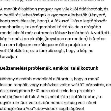
A menük általában magyar nyelvűek, jól átláthatóak, és
a beállítási lehetőségek is gyorsan elérhetők (fényerő,
kontraszt, élesség, hang). A fókuszállítás a legtöbbször
mechanikus, tekerőgombbal történik, de a drágább
modelleknél már automata fókusz is elérhető. A vetített
kép trapézkorrekciója (keystone correction) is fontos:
ha nem teljesen merőlegesen áll a projektor a
vetítőfelületre, ez a funkció segít, hogy a kép ne
torzuljon.
Beüzemelési problémák, amikkel találkoztunk
Néhány olcsóbb modellnél előfordult, hogy a menü
lassan reagált, vagy nehézkes volt a wifi/BT párosítás, de
összességében 5-10 perc alatt minden projektor
működésre bírtuk. A használati útmutatók többnyire
egyértelműek voltak, bár néha szükség volt némi
utánajárásra YouTube-videók segítségével.