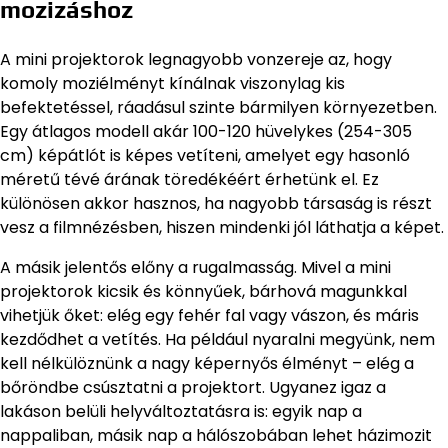
mozizáshoz
A mini projektorok legnagyobb vonzereje az, hogy
komoly moziélményt kínálnak viszonylag kis
befektetéssel, ráadásul szinte bármilyen környezetben.
Egy átlagos modell akár 100-120 hüvelykes (254-305
cm) képátlót is képes vetíteni, amelyet egy hasonló
méretű tévé árának töredékéért érhetünk el. Ez
különösen akkor hasznos, ha nagyobb társaság is részt
vesz a filmnézésben, hiszen mindenki jól láthatja a képet.
A másik jelentős előny a rugalmasság. Mivel a mini
projektorok kicsik és könnyűek, bárhová magunkkal
vihetjük őket: elég egy fehér fal vagy vászon, és máris
kezdődhet a vetítés. Ha például nyaralni megyünk, nem
kell nélkülöznünk a nagy képernyős élményt – elég a
bőröndbe csúsztatni a projektort. Ugyanez igaz a
lakáson belüli helyváltoztatásra is: egyik nap a
nappaliban, másik nap a hálószobában lehet házimozit