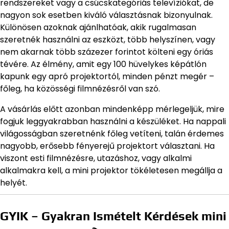
rendszereket vagy a csúcskategóriás televíziókat, de
nagyon sok esetben kiváló választásnak bizonyulnak.
Különösen azoknak ajánlhatóak, akik rugalmasan
szeretnék használni az eszközt, több helyszínen, vagy
nem akarnak több százezer forintot költeni egy óriás
tévére. Az élmény, amit egy 100 hüvelykes képátlón
kapunk egy apró projektortól, minden pénzt megér –
főleg, ha közösségi filmnézésről van szó.
A vásárlás előtt azonban mindenképp mérlegeljük, mire
fogjuk leggyakrabban használni a készüléket. Ha nappali
világosságban szeretnénk főleg vetíteni, talán érdemes
nagyobb, erősebb fényerejű projektort választani. Ha
viszont esti filmnézésre, utazáshoz, vagy alkalmi
alkalmakra kell, a mini projektor tökéletesen megállja a
helyét.
GYIK – Gyakran Ismételt Kérdések mini