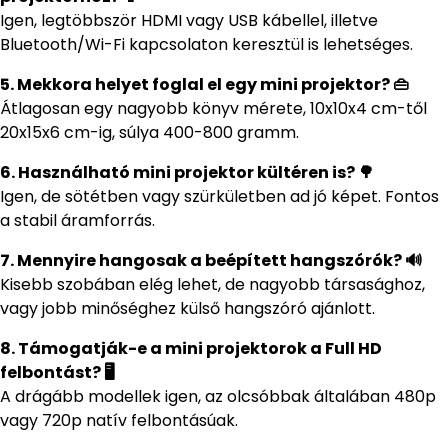
Igen, legtöbbször HDMI vagy USB kábellel, illetve
Bluetooth/Wi-Fi kapcsolaton keresztül is lehetséges.
5. Mekkora helyet foglal el egy mini projektor? 👜
Átlagosan egy nagyobb könyv mérete, 10x10x4 cm-től
20x15x6 cm-ig, súlya 400-800 gramm.
6. Használható mini projektor kültéren is? 🌳
Igen, de sötétben vagy szürkületben ad jó képet. Fontos
a stabil áramforrás.
7. Mennyire hangosak a beépített hangszórók? 🔊
Kisebb szobában elég lehet, de nagyobb társasághoz,
vagy jobb minőséghez külső hangszóró ajánlott.
8. Támogatják-e a mini projektorok a Full HD
felbontást? 🖥️
A drágább modellek igen, az olcsóbbak általában 480p
vagy 720p natív felbontásúak.