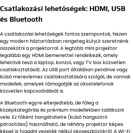
Csatlakozási lehetőségek: HDMI, USB
és Bluetooth
A csatlakozási lehetőségek fontos szempontok, hiszen
egy modern háztartásban rengeteg kütyüt szeretnénk
összekötni a projektorral. A legtöbb mini projektor
legalább egy HDMI bemenettel rendelkezik, amely
lehetővé teszi a laptop, konzol, vagy TV box közvetlen
csatlakoztatását. Az USB port általában pendrive vagy
külső merevlemez csatlakoztatására szolgál, de vannak
modellek, amelyek támogatják az okostelefonok
közvetlen kapcsolódását is.
A Bluetooth egyre elterjedtebb, de főleg a
középkategóriás és prémium modellekben találkozni
vele. Ez főként hangátvitelre (külső hangszóró
párosítása) használható, de néhány projektor képes
képet is fogadni vezeték nélkül okoseszközökről. A Wi-Fi