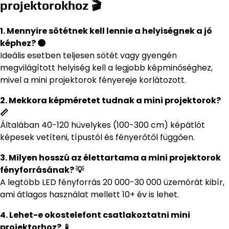
projektorokhoz 🎬
1. Mennyire sötétnek kell lennie a helyiségnek a jó
képhez? 🌑
Ideális esetben teljesen sötét vagy gyengén
megvilágított helyiség kell a legjobb képminőséghez,
mivel a mini projektorok fényereje korlátozott.
2. Mekkora képméretet tudnak a mini projektorok?
📏
Általában 40-120 hüvelykes (100-300 cm) képátlót
képesek vetíteni, típustól és fényerőtől függően.
3. Milyen hosszú az élettartama a mini projektorok
fényforrásának? 💡
A legtöbb LED fényforrás 20 000-30 000 üzemórát kibír,
ami átlagos használat mellett 10+ év is lehet.
4. Lehet-e okostelefont csatlakoztatni mini
projektorhoz? 📱