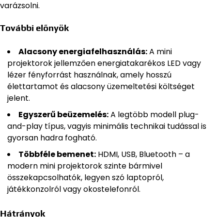
varázsolni.
További előnyök
Alacsony energiafelhasználás:
A mini
projektorok jellemzően energiatakarékos LED vagy
lézer fényforrást használnak, amely hosszú
élettartamot és alacsony üzemeltetési költséget
jelent.
Egyszerű beüzemelés:
A legtöbb modell plug-
and-play típus, vagyis minimális technikai tudással is
gyorsan hadra fogható.
Többféle bemenet:
HDMI, USB, Bluetooth – a
modern mini projektorok szinte bármivel
összekapcsolhatók, legyen szó laptopról,
játékkonzolról vagy okostelefonról.
Hátrányok