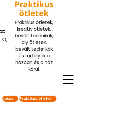
Praktikus
Skip
to
ötletek
content
Praktikus ötletek,
kreatív ötletek,
bevált technikák,
diy ötletek,
bevált technikák
és fortélyok a
házban és a ház
körül.
Lakás
Praktikus ötletek