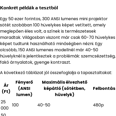
Konkrét példák a tesztből
Egy 50 ezer forintos, 300 ANSI lumenes mini projektor
sötét szobában 100 hüvelykes képet vetített, amely
meglepően éles volt, a színek is természetesek
maradtak. Világosban viszont már csak 60-70 hüvelykes
képet tudtunk használható minőségben nézni. Egy
olcsóbb, 150 ANSI lumenes modellnél már 40-50
hüvelyknél is jelentkeztek a problémák: szemcsézettség,
fakó árnyalatok, gyenge kontraszt.
A következő táblázat jól összefoglalja a tapasztaltakat:
Fényerő
Maximális élvezhető
Ár
(ANSI
képátló (sötétben,
Felbontás
(Ft)
lumen)
hüvelyk)
25
100
40-50
480p
000
50