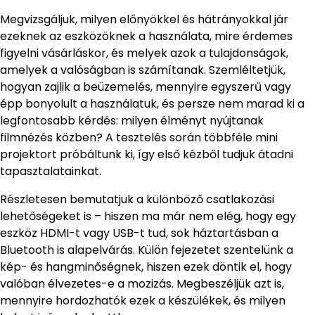
Megvizsgáljuk, milyen előnyökkel és hátrányokkal jár
ezeknek az eszközöknek a használata, mire érdemes
figyelni vásárláskor, és melyek azok a tulajdonságok,
amelyek a valóságban is számítanak. Szemléltetjük,
hogyan zajlik a beüzemelés, mennyire egyszerű vagy
épp bonyolult a használatuk, és persze nem marad ki a
legfontosabb kérdés: milyen élményt nyújtanak
filmnézés közben? A tesztelés során többféle mini
projektort próbáltunk ki, így első kézből tudjuk átadni
tapasztalatainkat.
Részletesen bemutatjuk a különböző csatlakozási
lehetőségeket is – hiszen ma már nem elég, hogy egy
eszköz HDMI-t vagy USB-t tud, sok háztartásban a
Bluetooth is alapelvárás. Külön fejezetet szentelünk a
kép- és hangminőségnek, hiszen ezek döntik el, hogy
valóban élvezetes-e a mozizás. Megbeszéljük azt is,
mennyire hordozhatók ezek a készülékek, és milyen