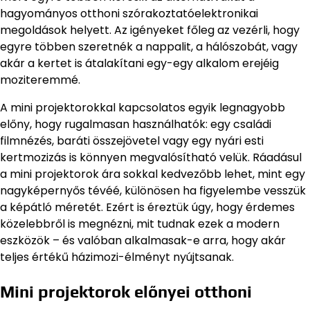
hagyományos otthoni szórakoztatóelektronikai
megoldások helyett. Az igényeket főleg az vezérli, hogy
egyre többen szeretnék a nappalit, a hálószobát, vagy
akár a kertet is átalakítani egy-egy alkalom erejéig
moziteremmé.
A mini projektorokkal kapcsolatos egyik legnagyobb
előny, hogy rugalmasan használhatók: egy családi
filmnézés, baráti összejövetel vagy egy nyári esti
kertmozizás is könnyen megvalósítható velük. Ráadásul
a mini projektorok ára sokkal kedvezőbb lehet, mint egy
nagyképernyős tévéé, különösen ha figyelembe vesszük
a képátló méretét. Ezért is éreztük úgy, hogy érdemes
közelebbről is megnézni, mit tudnak ezek a modern
eszközök – és valóban alkalmasak-e arra, hogy akár
teljes értékű házimozi-élményt nyújtsanak.
Mini projektorok előnyei otthoni