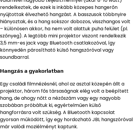
valamivel nagyobb teljesítménnyel (akár 8-10 watt)
rendelkeztek, de ezek is inkább közepes hangerőn
nyújtottak élvezhető hangzást. A basszusok többnyire
hiányoztak, és a hang sokszor dobozos, visszhangos volt
– különösen akkor, ha nem volt alattuk puha felület (pl.
szőnyeg). A legtöbb mini projektor viszont rendelkezik
3,5 mm-es jack vagy Bluetooth csatlakozóval, így
könnyedén párosítható külső hangszóróval vagy
soundbarral.
Hangzás a gyakorlatban
Egy családi filmnézésnél, ahol az asztal közepén állt a
projektor, három fős társaságnak elég volt a beépített
hang, de ahogy nőtt a nézőszám vagy egy nagyobb
szobában próbáltuk ki, egyértelműen külső
hangforrásra volt szükség. A Bluetooth kapcsolat
gyorsan működött, így egy hordozható JBL hangszóróval
már valódi moziélményt kaptunk.