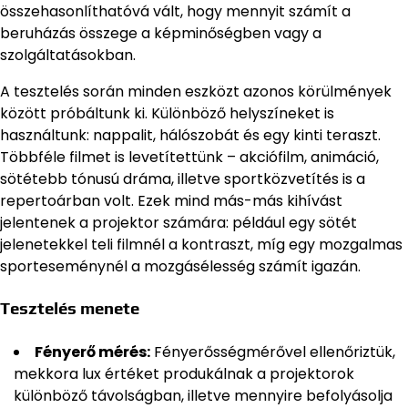
összehasonlíthatóvá vált, hogy mennyit számít a
beruházás összege a képminőségben vagy a
szolgáltatásokban.
A tesztelés során minden eszközt azonos körülmények
között próbáltunk ki. Különböző helyszíneket is
használtunk: nappalit, hálószobát és egy kinti teraszt.
Többféle filmet is levetítettünk – akciófilm, animáció,
sötétebb tónusú dráma, illetve sportközvetítés is a
repertoárban volt. Ezek mind más-más kihívást
jelentenek a projektor számára: például egy sötét
jelenetekkel teli filmnél a kontraszt, míg egy mozgalmas
sporteseménynél a mozgásélesség számít igazán.
Tesztelés menete
Fényerő mérés:
Fényerősségmérővel ellenőriztük,
mekkora lux értéket produkálnak a projektorok
különböző távolságban, illetve mennyire befolyásolja