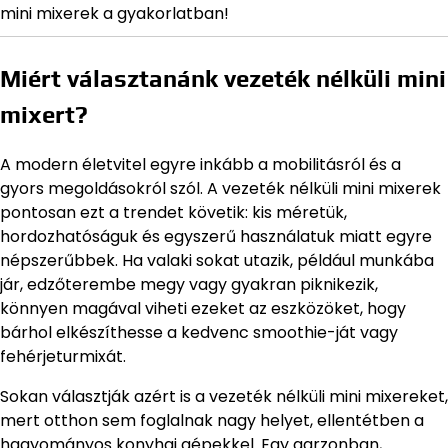
mini mixerek a gyakorlatban!
Miért választanánk vezeték nélküli mini
mixert?
A modern életvitel egyre inkább a mobilitásról és a
gyors megoldásokról szól. A vezeték nélküli mini mixerek
pontosan ezt a trendet követik: kis méretük,
hordozhatóságuk és egyszerű használatuk miatt egyre
népszerűbbek. Ha valaki sokat utazik, például munkába
jár, edzőterembe megy vagy gyakran piknikezik,
könnyen magával viheti ezeket az eszközöket, hogy
bárhol elkészíthesse a kedvenc smoothie-ját vagy
fehérjeturmixát.
Sokan választják azért is a vezeték nélküli mini mixereket,
mert otthon sem foglalnak nagy helyet, ellentétben a
hagyományos konyhai gépekkel. Egy garzonban,