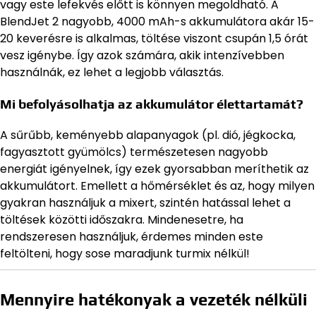
vagy este lefekvés előtt is könnyen megoldható. A
BlendJet 2 nagyobb, 4000 mAh-s akkumulátora akár 15-
20 keverésre is alkalmas, töltése viszont csupán 1,5 órát
vesz igénybe. Így azok számára, akik intenzívebben
használnák, ez lehet a legjobb választás.
Mi befolyásolhatja az akkumulátor élettartamát?
A sűrűbb, keményebb alapanyagok (pl. dió, jégkocka,
fagyasztott gyümölcs) természetesen nagyobb
energiát igényelnek, így ezek gyorsabban meríthetik az
akkumulátort. Emellett a hőmérséklet és az, hogy milyen
gyakran használjuk a mixert, szintén hatással lehet a
töltések közötti időszakra. Mindenesetre, ha
rendszeresen használjuk, érdemes minden este
feltölteni, hogy sose maradjunk turmix nélkül!
Mennyire hatékonyak a vezeték nélküli