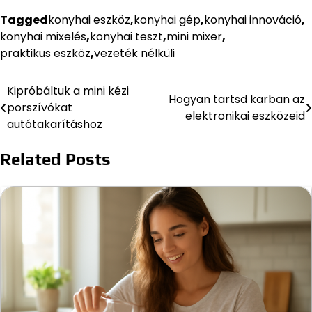
Tagged
konyhai eszköz
,
konyhai gép
,
konyhai innováció
,
konyhai mixelés
,
konyhai teszt
,
mini mixer
,
praktikus eszköz
,
vezeték nélküli
Kipróbáltuk a mini kézi
Bejegyzés
Hogyan tartsd karban az
porszívókat
elektronikai eszközeid
navigáció
autótakarításhoz
Related Posts