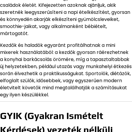
családok életét. Kifejezetten azoknak ajánljuk, akik
szeretnék leegyszerűsíteni a napi ételkészítést, gyorsan
és könnyedén akarják elkészíteni gyümölcsleveiket,
smoothie-jaikat, vagy alkalmanként bébiételt,
mártogatót.
Kezdők és haladók egyaránt profitálhatnak a mini
mixerek használatából: a kezdők gyorsan ráérezhetnek
a konyhai barkácsolás örömére, míg a tapasztaltabbak
új helyzetekben, például utazás vagy munkahelyi étkezés
során élvezhetik a praktikusságukat. Sportolók, diétázók,
elfoglalt szülők, idősebbek, vagy egyszerűen modern
életvitelt követők mind megtalálhatják a számításukat
egy ilyen készülékkel.
GYIK (Gyakran Ismételt
Kérdések) vezeték nélküli