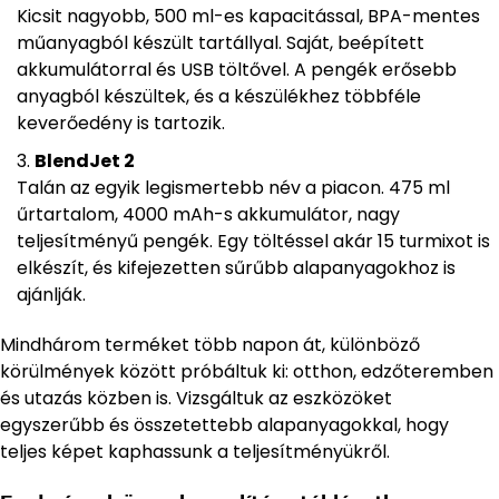
Kicsit nagyobb, 500 ml-es kapacitással, BPA-mentes
műanyagból készült tartállyal. Saját, beépített
akkumulátorral és USB töltővel. A pengék erősebb
anyagból készültek, és a készülékhez többféle
keverőedény is tartozik.
BlendJet 2
Talán az egyik legismertebb név a piacon. 475 ml
űrtartalom, 4000 mAh-s akkumulátor, nagy
teljesítményű pengék. Egy töltéssel akár 15 turmixot is
elkészít, és kifejezetten sűrűbb alapanyagokhoz is
ajánlják.
Mindhárom terméket több napon át, különböző
körülmények között próbáltuk ki: otthon, edzőteremben
és utazás közben is. Vizsgáltuk az eszközöket
egyszerűbb és összetettebb alapanyagokkal, hogy
teljes képet kaphassunk a teljesítményükről.