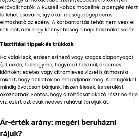
eltávolíthatók. A Russell Hobbs modellnél a pengés részt
le lehet csavarni, így akár mosogatógépben is
elmosható az edény. A karbantartás tehát nem vesz el
sok időt, ami nagy könnyebbség a napi használat során.
Tisztítási tippek és trükkök
Ha valaki sok, erősen színező vagy szagos alapanyagot
(pl. cékla, fokhagyma, hagyma) használ, érdemes
időnként ecetes vagy citromleves vízzel is átmosni a
mixert, hogy az illatok ne maradjanak meg. A pengékkel
mindig óvatosan bánjunk, hiszen élesek, és sérülést
okozhatnak. Fontos, hogy a töltőcsatlakozó részt ne érje
víz, ezért azt csak nedves ruhával töröljük át.
Ár-érték arány: megéri beruházni
rájuk?