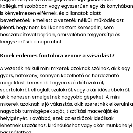
kollégiumi szobában vagy egyszerűen egy kis konyhában
is kényelmesen elférnek, és pillanatok alatt
bevethetőek. Emellett a vezeték nélküli működés azt
jelenti, hogy nem kell konnektort keresgélni, sem
hosszabbítóval bajlódni, ami valóban felgyorsítja és
leegyszerűsíti a napi rutint.
Kinek érdemes fontolóra vennie a vásárlást?
A vezeték nélküli mini mixerek azoknak szólnak, akik egy
gyors, hatékony, könnyen kezelhető és hordozható
megoldást keresnek. Legyen szó diétázókról,
sportolókról, elfoglalt szülőkről, vagy akár idősebbekről,
akik nehezen emelgetnek nagyobb gépeket. A mini
mixerek azoknak is jó választás, akik szeretnék elkerülni a
nagyobb turmixgépek zaját, tisztítási maceráját és
helyigényét. Továbbá, ezek az eszközök ideálisak
lehetnek utazáshoz, kiránduláshoz vagy akár munkahelyi
használathoz.