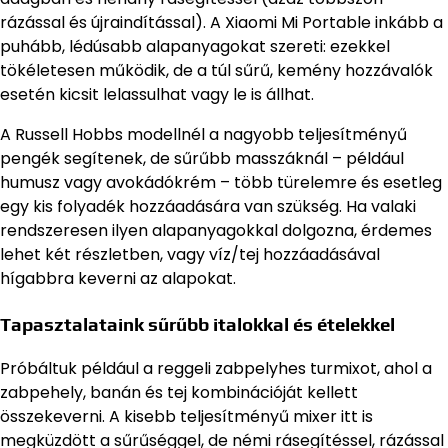
rázással és újraindítással). A Xiaomi Mi Portable inkább a
puhább, lédúsabb alapanyagokat szereti: ezekkel
tökéletesen működik, de a túl sűrű, kemény hozzávalók
esetén kicsit lelassulhat vagy le is állhat.
A Russell Hobbs modellnél a nagyobb teljesítményű
pengék segítenek, de sűrűbb masszáknál – például
humusz vagy avokádókrém – több türelemre és esetleg
egy kis folyadék hozzáadására van szükség. Ha valaki
rendszeresen ilyen alapanyagokkal dolgozna, érdemes
lehet két részletben, vagy víz/tej hozzáadásával
hígabbra keverni az alapokat.
Tapasztalataink sűrűbb italokkal és ételekkel
Próbáltuk például a reggeli zabpelyhes turmixot, ahol a
zabpehely, banán és tej kombinációját kellett
összekeverni. A kisebb teljesítményű mixer itt is
megküzdött a sűrűséggel, de némi rásegítéssel, rázással