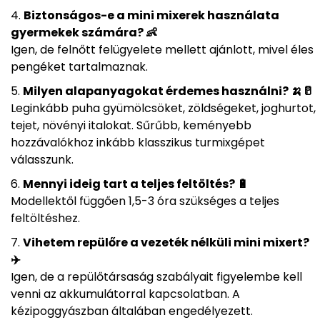
Biztonságos-e a mini mixerek használata
gyermekek számára? 👶
Igen, de felnőtt felügyelete mellett ajánlott, mivel éles
pengéket tartalmaznak.
Milyen alapanyagokat érdemes használni? 🍌🥛
Leginkább puha gyümölcsöket, zöldségeket, joghurtot,
tejet, növényi italokat. Sűrűbb, keményebb
hozzávalókhoz inkább klasszikus turmixgépet
válasszunk.
Mennyi ideig tart a teljes feltöltés? 🔋
Modellektől függően 1,5-3 óra szükséges a teljes
feltöltéshez.
Vihetem repülőre a vezeték nélküli mini mixert?
✈️
Igen, de a repülőtársaság szabályait figyelembe kell
venni az akkumulátorral kapcsolatban. A
kézipoggyászban általában engedélyezett.