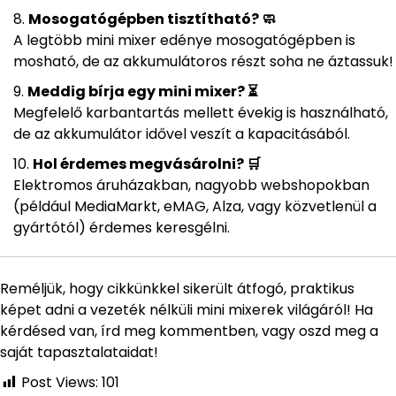
Mosogatógépben tisztítható? 🧼
A legtöbb mini mixer edénye mosogatógépben is
mosható, de az akkumulátoros részt soha ne áztassuk!
Meddig bírja egy mini mixer? ⏳
Megfelelő karbantartás mellett évekig is használható,
de az akkumulátor idővel veszít a kapacitásából.
Hol érdemes megvásárolni? 🛒
Elektromos áruházakban, nagyobb webshopokban
(például MediaMarkt, eMAG, Alza, vagy közvetlenül a
gyártótól) érdemes keresgélni.
Reméljük, hogy cikkünkkel sikerült átfogó, praktikus
képet adni a vezeték nélküli mini mixerek világáról! Ha
kérdésed van, írd meg kommentben, vagy oszd meg a
saját tapasztalataidat!
Post Views:
101