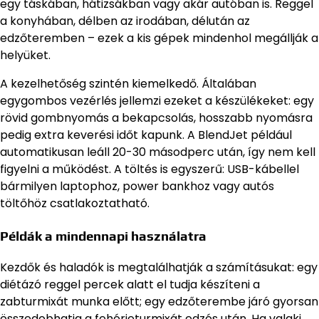
egy táskában, hátizsákban vagy akár autóban is. Reggel
a konyhában, délben az irodában, délután az
edzőteremben – ezek a kis gépek mindenhol megállják a
helyüket.
A kezelhetőség szintén kiemelkedő. Általában
egygombos vezérlés jellemzi ezeket a készülékeket: egy
rövid gombnyomás a bekapcsolás, hosszabb nyomásra
pedig extra keverési időt kapunk. A BlendJet például
automatikusan leáll 20-30 másodperc után, így nem kell
figyelni a működést. A töltés is egyszerű: USB-kábellel
bármilyen laptophoz, power bankhoz vagy autós
töltőhöz csatlakoztatható.
Példák a mindennapi használatra
Kezdők és haladók is megtalálhatják a számításukat: egy
diétázó reggel percek alatt el tudja készíteni a
zabturmixát munka előtt; egy edzőterembe járó gyorsan
összedobhatja a fehérjeturmixát edzés után. Ha valaki