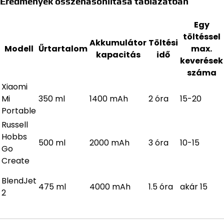
Eredmények összehasonlítása táblázatban
Egy
töltéssel
Akkumulátor
Töltési
Modell
Űrtartalom
max.
kapacitás
idő
keverések
száma
Xiaomi
Mi
350 ml
1400 mAh
2 óra
15-20
Portable
Russell
Hobbs
500 ml
2000 mAh
3 óra
10-15
Go
Create
BlendJet
475 ml
4000 mAh
1.5 óra
akár 15
2