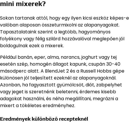
mini mixerek?
Sokan tartanak attól, hogy egy ilyen kicsi eszköz képes-e
valóban alaposan összeturmixolni az alapanyagokat.
Tapasztalataink szerint a legtöbb, hagyományos
folyékony vagy félig szilárd hozzávalóval meglepően jól
boldogulnak ezek a mixerek.
Például banán, eper, alma, narancs, joghurt vagy tej
esetén szép, homogén állagot kapunk, csupán 30-40
másodperc alatt. A BlendJet 2 és a Russell Hobbs gépe
különösen jól teljesített ezeknél az alapanyagoknál.
Azonban, ha fagyasztott gyümölcsöt, diót, zabpelyhet
vagy jeget is szeretnénk beletenni, érdemes kisebb
adagokat használni, és néha megállítani, megrázni a
mixert a tökéletes eredményhez.
Eredmények különböző recepteknél