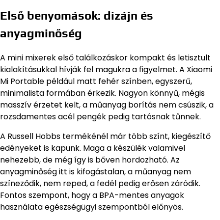
Első benyomások: dizájn és
anyagminőség
A mini mixerek első találkozáskor kompakt és letisztult
kialakításukkal hívják fel magukra a figyelmet. A Xiaomi
Mi Portable például matt fehér színben, egyszerű,
minimalista formában érkezik. Nagyon könnyű, mégis
masszív érzetet kelt, a műanyag borítás nem csúszik, a
rozsdamentes acél pengék pedig tartósnak tűnnek.
A Russell Hobbs termékénél már több színt, kiegészítő
edényeket is kapunk. Maga a készülék valamivel
nehezebb, de még így is bőven hordozható. Az
anyagminőség itt is kifogástalan, a műanyag nem
színeződik, nem reped, a fedél pedig erősen záródik.
Fontos szempont, hogy a BPA-mentes anyagok
használata egészségügyi szempontból előnyös.