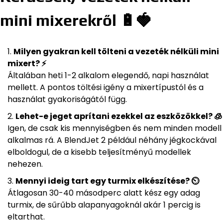
mini mixerekről 🔋🍓
Milyen gyakran kell tölteni a vezeték nélküli mini
mixert? ⚡
Általában heti 1-2 alkalom elegendő, napi használat
mellett. A pontos töltési igény a mixertípustól és a
használat gyakoriságától függ.
Lehet-e jeget aprítani ezekkel az eszközökkel? 🧊
Igen, de csak kis mennyiségben és nem minden modell
alkalmas rá. A BlendJet 2 például néhány jégkockával
elboldogul, de a kisebb teljesítményű modellek
nehezen.
Mennyi ideig tart egy turmix elkészítése? ⏲️
Átlagosan 30-40 másodperc alatt kész egy adag
turmix, de sűrűbb alapanyagoknál akár 1 percig is
eltarthat.