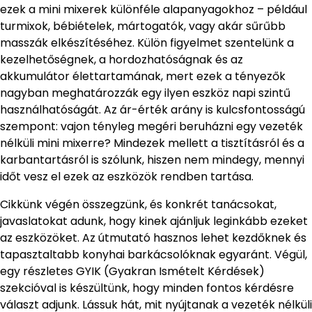
ezek a mini mixerek különféle alapanyagokhoz – például
turmixok, bébiételek, mártogatók, vagy akár sűrűbb
masszák elkészítéséhez. Külön figyelmet szentelünk a
kezelhetőségnek, a hordozhatóságnak és az
akkumulátor élettartamának, mert ezek a tényezők
nagyban meghatározzák egy ilyen eszköz napi szintű
használhatóságát. Az ár-érték arány is kulcsfontosságú
szempont: vajon tényleg megéri beruházni egy vezeték
nélküli mini mixerre? Mindezek mellett a tisztításról és a
karbantartásról is szólunk, hiszen nem mindegy, mennyi
időt vesz el ezek az eszközök rendben tartása.
Cikkünk végén összegzünk, és konkrét tanácsokat,
javaslatokat adunk, hogy kinek ajánljuk leginkább ezeket
az eszközöket. Az útmutató hasznos lehet kezdőknek és
tapasztaltabb konyhai barkácsolóknak egyaránt. Végül,
egy részletes GYIK (Gyakran Ismételt Kérdések)
szekcióval is készültünk, hogy minden fontos kérdésre
választ adjunk. Lássuk hát, mit nyújtanak a vezeték nélküli