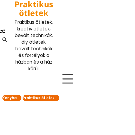
Praktikus
Skip
to
ötletek
content
Praktikus ötletek,
kreatív ötletek,
bevált technikák,
diy ötletek,
bevált technikák
és fortélyok a
házban és a ház
körül.
Konyha
Praktikus ötletek