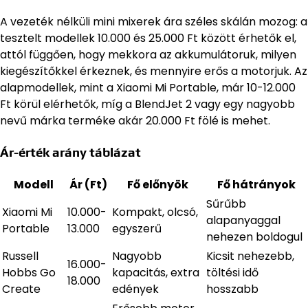
A vezeték nélküli mini mixerek ára széles skálán mozog: a
tesztelt modellek 10.000 és 25.000 Ft között érhetők el,
attól függően, hogy mekkora az akkumulátoruk, milyen
kiegészítőkkel érkeznek, és mennyire erős a motorjuk. Az
alapmodellek, mint a Xiaomi Mi Portable, már 10-12.000
Ft körül elérhetők, míg a BlendJet 2 vagy egy nagyobb
nevű márka terméke akár 20.000 Ft fölé is mehet.
Ár-érték arány táblázat
Modell
Ár (Ft)
Fő előnyök
Fő hátrányok
Sűrűbb
Xiaomi Mi
10.000-
Kompakt, olcsó,
alapanyaggal
Portable
13.000
egyszerű
nehezen boldogul
Russell
Nagyobb
Kicsit nehezebb,
16.000-
Hobbs Go
kapacitás, extra
töltési idő
18.000
Create
edények
hosszabb