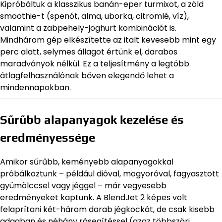
Kipróbáltuk a klasszikus banán-eper turmixot, a zöld
smoothie-t (spenót, alma, uborka, citromlé, víz),
valamint a zabpehely-joghurt kombinációt is.
Mindhárom gép elkészítette az italt kevesebb mint egy
perc alatt, selymes állagot értünk el, darabos
maradványok nélkül. Ez a teljesítmény a legtöbb
átlagfelhasználónak bőven elegendő lehet a
mindennapokban.
Sűrűbb alapanyagok kezelése és
eredményessége
Amikor sűrűbb, keményebb alapanyagokkal
próbálkoztunk – például dióval, mogyoróval, fagyasztott
gyümölccsel vagy jéggel – már vegyesebb
eredményeket kaptunk. A BlendJet 2 képes volt
felaprítani két-három darab jégkockát, de csak kisebb
adagban és néhány rásegítéssel (azaz többszöri