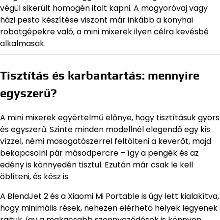
végül sikerült homogén italt kapni. A mogyoróvaj vagy
házi pesto készítése viszont már inkább a konyhai
robotgépekre való, a mini mixerek ilyen célra kevésbé
alkalmasak.
Tisztítás és karbantartás: mennyire
egyszerű?
A mini mixerek egyértelmű előnye, hogy tisztításuk gyors
és egyszerű. Szinte minden modellnél elegendő egy kis
vízzel, némi mosogatószerrel feltölteni a keverőt, majd
bekapcsolni pár másodpercre – így a pengék és az
edény is könnyedén tisztul. Ezután már csak le kell
öblíteni, és kész is.
A BlendJet 2 és a Xiaomi Mi Portable is úgy lett kialakítva,
hogy minimális rések, nehezen elérhető helyek legyenek
rajtuk, így a makacsabb szennyeződések is könnyen