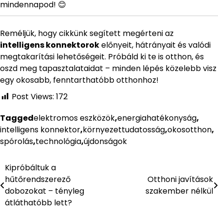
mindennapod! 😊
Reméljük, hogy cikkünk segített megérteni az
intelligens konnektorok
előnyeit, hátrányait és valódi
megtakarítási lehetőségeit. Próbáld ki te is otthon, és
oszd meg tapasztalataidat – minden lépés közelebb visz
egy okosabb, fenntarthatóbb otthonhoz!
Post Views:
172
Tagged
elektromos eszközök
,
energiahatékonyság
,
intelligens konnektor
,
környezettudatosság
,
okosotthon
,
spórolás
,
technológia
,
újdonságok
Kipróbáltuk a
Bejegyzés
hűtőrendszerező
Otthoni javítások
navigáció
dobozokat – tényleg
szakember nélkül
átláthatóbb lett?