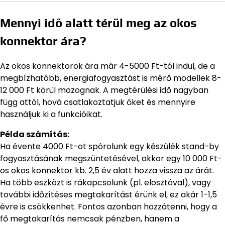
Mennyi idő alatt térül meg az okos
konnektor ára?
Az okos konnektorok ára már 4-5000 Ft-tól indul, de a
megbízhatóbb, energiafogyasztást is mérő modellek 8-
12 000 Ft körül mozognak. A megtérülési idő nagyban
függ attól, hová csatlakoztatjuk őket és mennyire
használjuk ki a funkcióikat.
Példa számítás:
Ha évente 4000 Ft-ot spórolunk egy készülék stand-by
fogyasztásának megszüntetésével, akkor egy 10 000 Ft-
os okos konnektor kb. 2,5 év alatt hozza vissza az árát.
Ha több eszközt is rákapcsolunk (pl. elosztóval), vagy
további időzítéses megtakarítást érünk el, ez akár 1-1,5
évre is csökkenhet. Fontos azonban hozzátenni, hogy a
fő megtakarítás nemcsak pénzben, hanem a