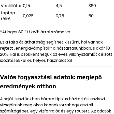
Ventillátor
0,15
4,5
360
Laptop
0,025
0,75
60
töltő
*Átlagos 80 Ft/kWh árral számolva.
Ez a fajta átláthatóság segíthet kiszűrni, hol vannak
rejtett „energiavámpírok” a háztartásunkban, s akár 10-
20%-kal is csökkenthetjük az éves villanyszámlát célzott
időzítésekkel és helyes használattal.
Valós fogyasztási adatok: meglepő
eredmények otthon
A saját tesztünkben három tipikus háztartási eszközt
vizsgáltunk meg okos konnektorral: egy asztali
számítógépet, egy vízforralót és egy routert. Az adatok