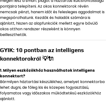
megéri lesz a smart plugot a háztartás kulcsfontosságú
pontjaira telepíteni. Az okos konnektorok révén
nemcsak pénzt, hanem időt és felesleges aggodalmat is
megspórolhatunk. Kezdők és haladók számára is
ajánlott, hiszen az alapfunkciók mellett egyre bővülő
okos otthon rendszer részeként is könnyen
beilleszthetők.
GYIK: 10 pontban az intelligens
konnektorokról 💡🔌
1. Milyen eszközökhöz használhatok intelligens
konnektort?
Bármilyen háztartási készülékhez, amelyet konnektorba
lehet dugni, de főleg kis és közepes fogyasztású,
folyamatos vagy időszakos működtetésű eszközökhöz
ajánlott.