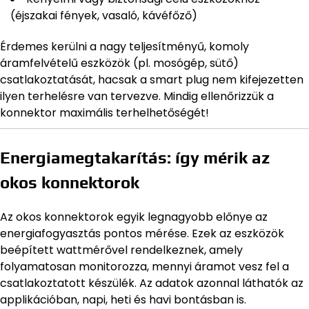
(éjszakai fények, vasaló, kávéfőző)
Érdemes kerülni a nagy teljesítményű, komoly
áramfelvételű eszközök (pl. mosógép, sütő)
csatlakoztatását, hacsak a smart plug nem kifejezetten
ilyen terhelésre van tervezve. Mindig ellenőrizzük a
konnektor maximális terhelhetőségét!
Energiamegtakarítás: így mérik az
okos konnektorok
Az okos konnektorok egyik legnagyobb előnye az
energiafogyasztás pontos mérése. Ezek az eszközök
beépített wattmérővel rendelkeznek, amely
folyamatosan monitorozza, mennyi áramot vesz fel a
csatlakoztatott készülék. Az adatok azonnal láthatók az
applikációban, napi, heti és havi bontásban is.