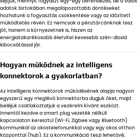
sejtjük, mennyit fogyaszt egy-egy berendezés, de a valós
adatok birtokában megalapozottabb döntéseket
hozhatunk a fogyasztás csökkentése vagy az időzített
működtetés révén. Ez nemcsak a pénztárcánknak tesz
jót, hanem a környezetnek is, hiszen az
energiatakarékosabb életvitel kevesebb szén-dioxid
kibocsátással jár.
Hogyan működnek az intelligens
konnektorok a gyakorlatban?
Az intelligens konnektorok működésének alapja nagyon
egyszerű: egy meglévő konnektorba dugjuk őket, majd
beléjük csatlakoztatjuk a vezérelni kívánt eszközt.
Innentől kezdve a smart plug vezeték nélküli
kapcsolaton keresztül (Wi-Fi, Zigbee vagy Bluetooth)
kommunikál az okostelefonunkkal vagy egy okos otthon
központtal (hub). Ez a kommunikáció teszi lehetővé,