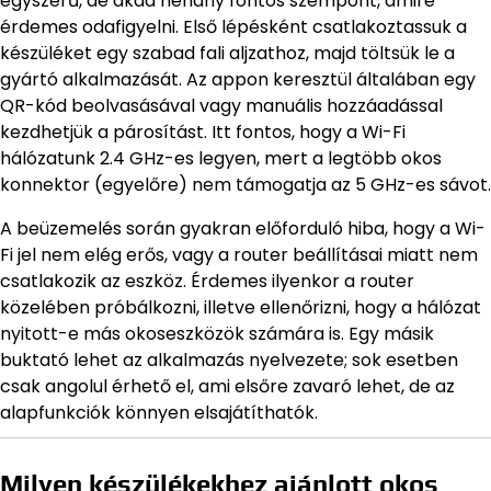
egyszerű, de akad néhány fontos szempont, amire
érdemes odafigyelni. Első lépésként csatlakoztassuk a
készüléket egy szabad fali aljzathoz, majd töltsük le a
gyártó alkalmazását. Az appon keresztül általában egy
QR-kód beolvasásával vagy manuális hozzáadással
kezdhetjük a párosítást. Itt fontos, hogy a Wi-Fi
hálózatunk 2.4 GHz-es legyen, mert a legtöbb okos
konnektor (egyelőre) nem támogatja az 5 GHz-es sávot.
A beüzemelés során gyakran előforduló hiba, hogy a Wi-
Fi jel nem elég erős, vagy a router beállításai miatt nem
csatlakozik az eszköz. Érdemes ilyenkor a router
közelében próbálkozni, illetve ellenőrizni, hogy a hálózat
nyitott-e más okoseszközök számára is. Egy másik
buktató lehet az alkalmazás nyelvezete; sok esetben
csak angolul érhető el, ami elsőre zavaró lehet, de az
alapfunkciók könnyen elsajátíthatók.
Milyen készülékekhez ajánlott okos