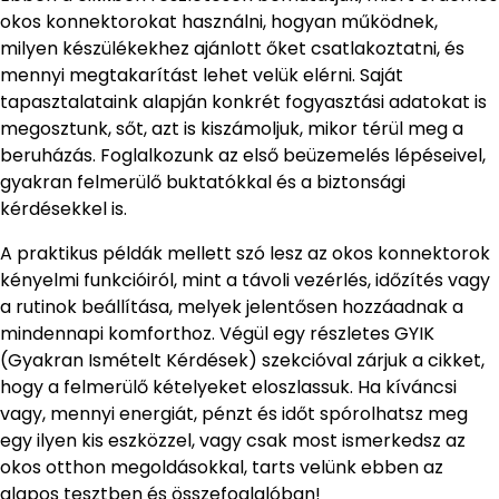
okos konnektorokat használni, hogyan működnek,
milyen készülékekhez ajánlott őket csatlakoztatni, és
mennyi megtakarítást lehet velük elérni. Saját
tapasztalataink alapján konkrét fogyasztási adatokat is
megosztunk, sőt, azt is kiszámoljuk, mikor térül meg a
beruházás. Foglalkozunk az első beüzemelés lépéseivel,
gyakran felmerülő buktatókkal és a biztonsági
kérdésekkel is.
A praktikus példák mellett szó lesz az okos konnektorok
kényelmi funkcióiról, mint a távoli vezérlés, időzítés vagy
a rutinok beállítása, melyek jelentősen hozzáadnak a
mindennapi komforthoz. Végül egy részletes GYIK
(Gyakran Ismételt Kérdések) szekcióval zárjuk a cikket,
hogy a felmerülő kételyeket eloszlassuk. Ha kíváncsi
vagy, mennyi energiát, pénzt és időt spórolhatsz meg
egy ilyen kis eszközzel, vagy csak most ismerkedsz az
okos otthon megoldásokkal, tarts velünk ebben az
alapos tesztben és összefoglalóban!