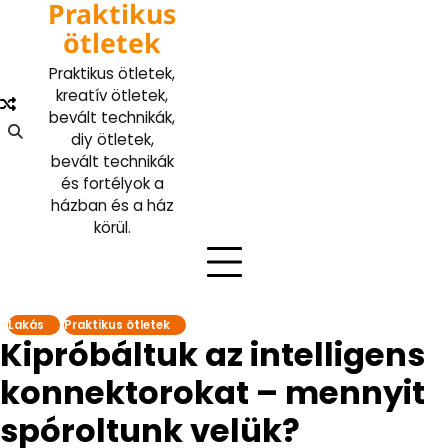
Praktikus
Skip
to
ötletek
content
Praktikus ötletek,
kreatív ötletek,
bevált technikák,
diy ötletek,
bevált technikák
és fortélyok a
házban és a ház
körül.
Lakás
Praktikus ötletek
Kipróbáltuk az intelligens
konnektorokat – mennyit
spóroltunk velük?