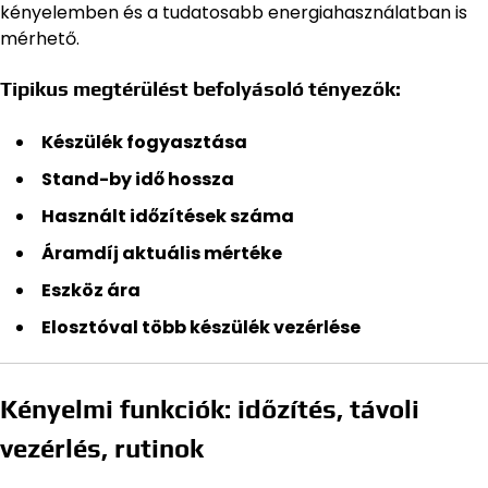
kényelemben és a tudatosabb energiahasználatban is
mérhető.
Tipikus megtérülést befolyásoló tényezők:
Készülék fogyasztása
Stand-by idő hossza
Használt időzítések száma
Áramdíj aktuális mértéke
Eszköz ára
Elosztóval több készülék vezérlése
Kényelmi funkciók: időzítés, távoli
vezérlés, rutinok