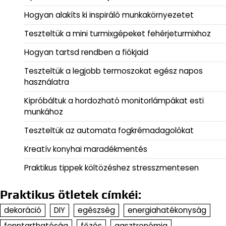
Hogyan alakíts ki inspiráló munkakörnyezetet
Teszteltük a mini turmixgépeket fehérjeturmixhoz
Hogyan tartsd rendben a fiókjaid
Teszteltük a legjobb termoszokat egész napos
használatra
Kipróbáltuk a hordozható monitorlámpákat esti
munkához
Teszteltük az automata fogkrémadagolókat
Kreatív konyhai maradékmentés
Praktikus tippek költözéshez stresszmentesen
Praktikus ötletek címkéi:
dekoráció
DIY
egészség
energiahatékonyság
fenntarthatóság
főzés
gasztronómia