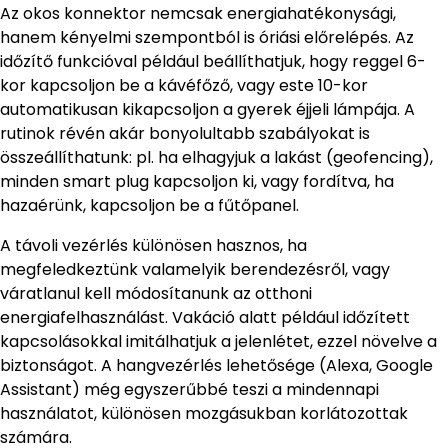
Az okos konnektor nemcsak energiahatékonysági,
hanem kényelmi szempontból is óriási előrelépés. Az
időzítő funkcióval például beállíthatjuk, hogy reggel 6-
kor kapcsoljon be a kávéfőző, vagy este 10-kor
automatikusan kikapcsoljon a gyerek éjjeli lámpája. A
rutinok révén akár bonyolultabb szabályokat is
összeállíthatunk: pl. ha elhagyjuk a lakást (geofencing),
minden smart plug kapcsoljon ki, vagy fordítva, ha
hazaérünk, kapcsoljon be a fűtőpanel.
A távoli vezérlés különösen hasznos, ha
megfeledkeztünk valamelyik berendezésről, vagy
váratlanul kell módosítanunk az otthoni
energiafelhasználást. Vakáció alatt például időzített
kapcsolásokkal imitálhatjuk a jelenlétet, ezzel növelve a
biztonságot. A hangvezérlés lehetősége (Alexa, Google
Assistant) még egyszerűbbé teszi a mindennapi
használatot, különösen mozgásukban korlátozottak
számára.