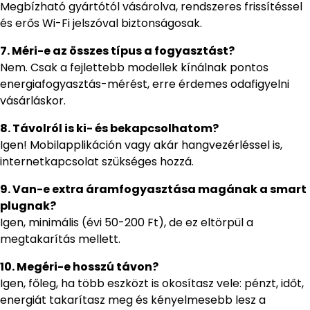
Megbízható gyártótól vásárolva, rendszeres frissítéssel
és erős Wi-Fi jelszóval biztonságosak.
7. Méri-e az összes típus a fogyasztást?
Nem. Csak a fejlettebb modellek kínálnak pontos
energiafogyasztás-mérést, erre érdemes odafigyelni
vásárláskor.
8. Távolról is ki- és bekapcsolhatom?
Igen! Mobilapplikáción vagy akár hangvezérléssel is,
internetkapcsolat szükséges hozzá.
9. Van-e extra áramfogyasztása magának a smart
plugnak?
Igen, minimális (évi 50-200 Ft), de ez eltörpül a
megtakarítás mellett.
10. Megéri-e hosszú távon?
Igen, főleg, ha több eszközt is okosítasz vele: pénzt, időt,
energiát takarítasz meg és kényelmesebb lesz a