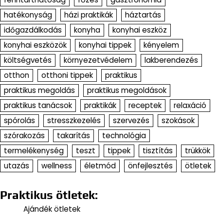
hatékonyság
házi praktikák
háztartás
időgazdálkodás
konyha
konyhai eszköz
konyhai eszközök
konyhai tippek
kényelem
költségvetés
környezetvédelem
lakberendezés
otthon
otthoni tippek
praktikus
praktikus megoldás
praktikus megoldások
praktikus tanácsok
praktikák
receptek
relaxáció
spórolás
stresszkezelés
szervezés
szokások
szórakozás
takarítás
technológia
termelékenység
teszt
tippek
tisztítás
trükkök
utazás
wellness
életmód
önfejlesztés
ötletek
Praktikus ötletek:
Ajándék ötletek