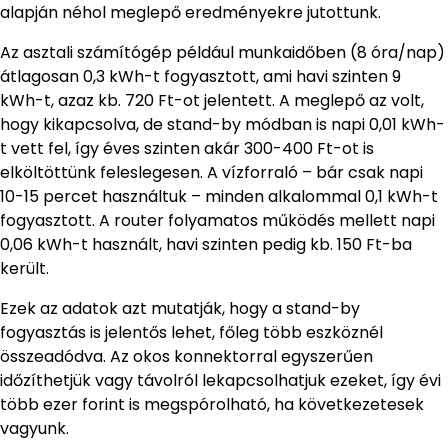
alapján néhol meglepő eredményekre jutottunk.
Az asztali számítógép például munkaidőben (8 óra/nap)
átlagosan 0,3 kWh-t fogyasztott, ami havi szinten 9
kWh-t, azaz kb. 720 Ft-ot jelentett. A meglepő az volt,
hogy kikapcsolva, de stand-by módban is napi 0,01 kWh-
t vett fel, így éves szinten akár 300-400 Ft-ot is
elköltöttünk feleslegesen. A vízforraló – bár csak napi
10-15 percet használtuk – minden alkalommal 0,1 kWh-t
fogyasztott. A router folyamatos működés mellett napi
0,06 kWh-t használt, havi szinten pedig kb. 150 Ft-ba
került.
Ezek az adatok azt mutatják, hogy a stand-by
fogyasztás is jelentős lehet, főleg több eszköznél
összeadódva. Az okos konnektorral egyszerűen
időzíthetjük vagy távolról lekapcsolhatjuk ezeket, így évi
több ezer forint is megspórolható, ha következetesek
vagyunk.