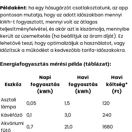
Példaként:
ha egy hősugárzót csatlakoztatunk, az app
pontosan mutatja, hogy az adott időszakban mennyi
kWh-t fogyasztott, mennyi volt az átlagos
teljesítményfelvétel, és akár azt is kiszámolja, mennyibe
került az üzemeltetés (ha beállítjuk az áram díját). Ez
lehetővé teszi, hogy optimalizáljuk a használatot, vagy
időzítsük a működést a kedvezőbb tarifa-időszakokra.
Energiafogyasztás mérési példa (táblázat):
Napi
Havi
Havi
Eszköz
fogyasztás
fogyasztás
költség*
(kWh)
(kWh)
(Ft)
Asztali
0,05
1,5
120
lámpa
Kávéfőző
0,1
3,0
240
Akváriumi
0,7
21,0
1680
fűtő