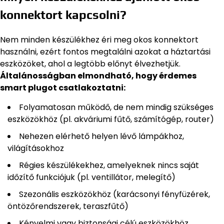
konnektort kapcsolni?
Nem minden készülékhez éri meg okos konnektort
használni, ezért fontos megtalálni azokat a háztartási
eszközöket, ahol a legtöbb előnyt élvezhetjük.
Általánosságban elmondható, hogy érdemes
smart plugot csatlakoztatni:
Folyamatosan működő, de nem mindig szükséges
eszközökhöz (pl. akváriumi fűtő, számítógép, router)
Nehezen elérhető helyen lévő lámpákhoz,
világításokhoz
Régies készülékekhez, amelyeknek nincs saját
időzítő funkciójuk (pl. ventillátor, melegítő)
Szezonális eszközökhöz (karácsonyi fényfüzérek,
öntözőrendszerek, teraszfűtő)
Kényelmi vagy biztonsági célú eszközökhöz