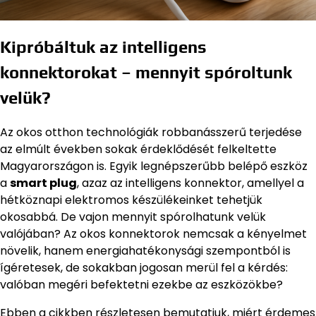
Kipróbáltuk az intelligens
konnektorokat – mennyit spóroltunk
velük?
Az okos otthon technológiák robbanásszerű terjedése
az elmúlt években sokak érdeklődését felkeltette
Magyarországon is. Egyik legnépszerűbb belépő eszköz
a
smart plug
, azaz az intelligens konnektor, amellyel a
hétköznapi elektromos készülékeinket tehetjük
okosabbá. De vajon mennyit spórolhatunk velük
valójában? Az okos konnektorok nemcsak a kényelmet
növelik, hanem energiahatékonysági szempontból is
ígéretesek, de sokakban jogosan merül fel a kérdés:
valóban megéri befektetni ezekbe az eszközökbe?
Ebben a cikkben részletesen bemutatjuk, miért érdemes