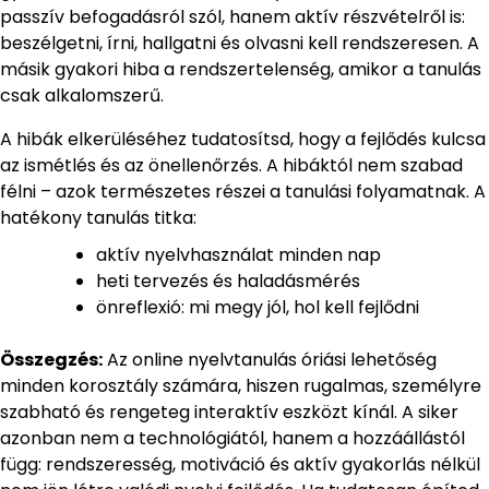
passzív befogadásról szól, hanem aktív részvételről is:
beszélgetni, írni, hallgatni és olvasni kell rendszeresen. A
másik gyakori hiba a rendszertelenség, amikor a tanulás
csak alkalomszerű.
A hibák elkerüléséhez tudatosítsd, hogy a fejlődés kulcsa
az ismétlés és az önellenőrzés. A hibáktól nem szabad
félni – azok természetes részei a tanulási folyamatnak. A
hatékony tanulás titka:
aktív nyelvhasználat minden nap
heti tervezés és haladásmérés
önreflexió: mi megy jól, hol kell fejlődni
Összegzés:
Az online nyelvtanulás óriási lehetőség
minden korosztály számára, hiszen rugalmas, személyre
szabható és rengeteg interaktív eszközt kínál. A siker
azonban nem a technológiától, hanem a hozzáállástól
függ: rendszeresség, motiváció és aktív gyakorlás nélkül