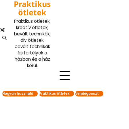
Praktikus
Skip
to
ötletek
content
Praktikus ötletek,
kreatív ötletek,
bevált technikák,
diy ötletek,
bevált technikák
és fortélyok a
házban és a ház
körül.
Hogyan használd
Praktikus ötletek
Vendégposzt