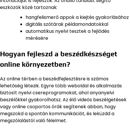
intonációját is fejlesztik. Az önálló tanulást segítő
eszközök közé tartoznak:
hangfelismerő appok a kiejtés gyakorlásához
digitális szótárak példamondatokkal
automatikus nyelvi tesztek a fejlődés
mérésére
Hogyan fejleszd a beszédkészséget
online környezetben?
Az online térben a beszédfejlesztésre is számos
lehetőség létezik. Egyre több weboldal és alkalmazás
biztosít nyelvi csereprogramokat, ahol anyanyelvi
beszélőkkel gyakorolhatsz. Az élő videós beszélgetések
vagy online csoportos órák segítenek abban, hogy
megszokd a spontán kommunikációt, és leküzdd a
megszólalástól való félelmet.