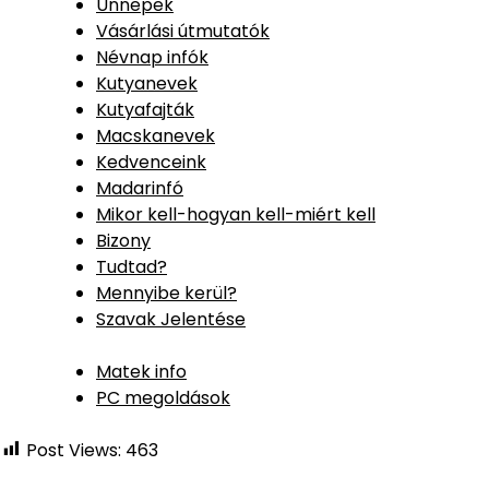
Ünnepek
Vásárlási útmutatók
Névnap infók
Kutyanevek
Kutyafajták
Macskanevek
Kedvenceink
Madarinfó
Mikor kell-hogyan kell-miért kell
Bizony
Tudtad?
Mennyibe kerül?
Szavak Jelentése
Matek info
PC megoldások
Post Views:
463