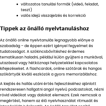
változatos tanulási formák (videó, feladat,
teszt)
valós idejű visszajelzés és korrekció
Tippek az önálló nyelvtanuláshoz
Az önálló online nyelvtanulás legnagyobb előnye a
szabadság – de éppen ezért igényel fegyelmet és
tudatosságot. A szókincsbővítéshez érdemes
tematikusan haladni, például külön gyűjteni a munkával,
utazással vagy hétköznapi helyzetekkel kapcsolatos
kifejezéseket. A flashcardok, online szótárak és hangos
szókártyák kiváló eszközök a gyors memorizáláshoz.
A kiejtés és hallás utáni értés fejlesztéséhez ajánlott
rendszeresen hallgatni angol nyelvű podcastokat, nézni
rövid videókat vagy dalokat elemezni. Ezek nemcsak a
megértést, hanem az élő nyelvhasználat ritmusát és