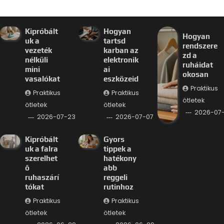
Kipróbált
Hogyan
Hogyan
uk a
tartsd
rendszere
vezeték
karban az
zd a
nélküli
elektronik
ruháidat
mini
ai
okosan
vasalókat
eszközeid
Praktikus
Praktikus
Praktikus
ötletek
ötletek
ötletek
2026-07
2026-07-23
2026-07-07
Kipróbált
Gyors
uk a falra
tippek a
szerelhet
hatékony
ő
abb
ruhaszárí
reggeli
tókat
rutinhoz
Praktikus
Praktikus
ötletek
ötletek