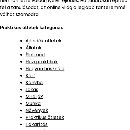
nem jön létre valódi nyelvi fejlődés. Ha tudatosan építed
fel a tanulásodat, az online világ a legjobb tanteremmé
válhat számodra.
Praktikus ötletek kategóriái:
Ajándék ötletek
Állatok
Életmód
Házi praktikák
Hogyan használd
Kert
Konyha
Lakás
Mire jó?
Munka
Növények
Praktikus ötletek
Takarítás