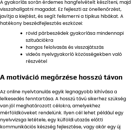
A gyakorlás során érdemes hangfelvételt készíteni, majd
visszahallgatni magadat. Ez fejleszti az önellenőrzést,
javítja a kiejtést, és segít felismerni a tipikus hibákat. A
hatékony beszédfejlesztés eszközei:
rövid párbeszédek gyakorlása mindennapi
szituációkra
hangos felolvasás és visszajátszás
videós nyelvgyakorló közösségekben való
részvétel
A motiváció megőrzése hosszú távon
Az online nyelvtanulás egyik legnagyobb kihívása a
lelkesedés fenntartása. A hosszú távú sikerhez szükség
van jól meghatározott célokra, amelyekhez
mérföldköveket rendelünk. Ilyen cél lehet például egy
nyelvvizsga letétele, egy külföldi utazás előtti
kommunikációs készség fejlesztése, vagy akár egy új