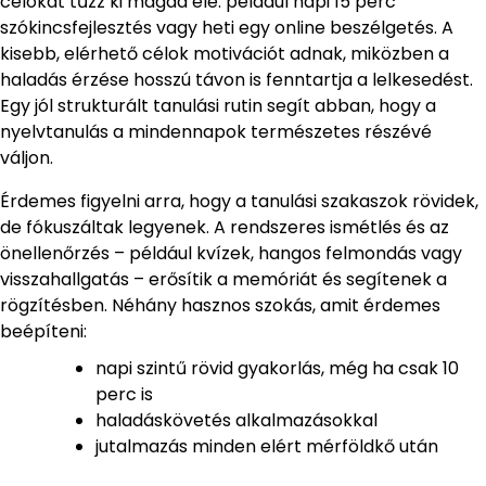
célokat tűzz ki magad elé: például napi 15 perc
szókincsfejlesztés vagy heti egy online beszélgetés. A
kisebb, elérhető célok motivációt adnak, miközben a
haladás érzése hosszú távon is fenntartja a lelkesedést.
Egy jól strukturált tanulási rutin segít abban, hogy a
nyelvtanulás a mindennapok természetes részévé
váljon.
Érdemes figyelni arra, hogy a tanulási szakaszok rövidek,
de fókuszáltak legyenek. A rendszeres ismétlés és az
önellenőrzés – például kvízek, hangos felmondás vagy
visszahallgatás – erősítik a memóriát és segítenek a
rögzítésben. Néhány hasznos szokás, amit érdemes
beépíteni:
napi szintű rövid gyakorlás, még ha csak 10
perc is
haladáskövetés alkalmazásokkal
jutalmazás minden elért mérföldkő után