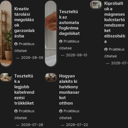
Kipróbált
Kreatív
uk a
Teszteltü
tárolási
mágneses
k az
megoldás
kulcstartó
automata
ok
rendszere
fogkréma
garzonlak
ket
dagolókat
ásba
előszobáb
Praktikus
a
Praktikus
ötletek
Praktikus
ötletek
2026-08-01
ötletek
2026-08-06
2026-07
Teszteltü
Hogyan
k a
alakíts ki
legjobb
hatékony
kábelrend
munkasar
ezési
kot
trükköket
otthon
Praktikus
Praktikus
ötletek
ötletek
2026-07-28
2026-07-22