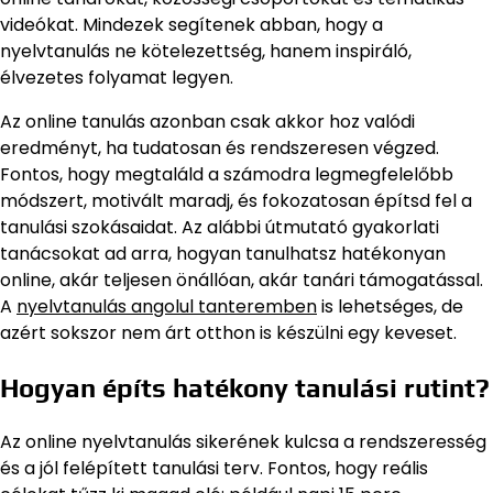
videókat. Mindezek segítenek abban, hogy a
nyelvtanulás ne kötelezettség, hanem inspiráló,
élvezetes folyamat legyen.
Az online tanulás azonban csak akkor hoz valódi
eredményt, ha tudatosan és rendszeresen végzed.
Fontos, hogy megtaláld a számodra legmegfelelőbb
módszert, motivált maradj, és fokozatosan építsd fel a
tanulási szokásaidat. Az alábbi útmutató gyakorlati
tanácsokat ad arra, hogyan tanulhatsz hatékonyan
online, akár teljesen önállóan, akár tanári támogatással.
A
nyelvtanulás angolul tanteremben
is lehetséges, de
azért sokszor nem árt otthon is készülni egy keveset.
Hogyan építs hatékony tanulási rutint?
Az online nyelvtanulás sikerének kulcsa a rendszeresség
és a jól felépített tanulási terv. Fontos, hogy reális