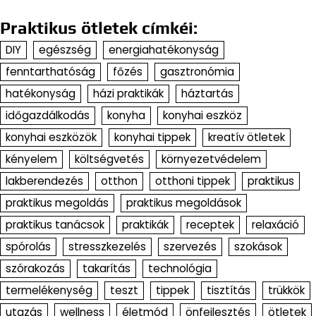
Praktikus ötletek címkéi:
DIY
egészség
energiahatékonyság
fenntarthatóság
főzés
gasztronómia
hatékonyság
házi praktikák
háztartás
időgazdálkodás
konyha
konyhai eszköz
konyhai eszközök
konyhai tippek
kreatív ötletek
kényelem
költségvetés
környezetvédelem
lakberendezés
otthon
otthoni tippek
praktikus
praktikus megoldás
praktikus megoldások
praktikus tanácsok
praktikák
receptek
relaxáció
spórolás
stresszkezelés
szervezés
szokások
szórakozás
takarítás
technológia
termelékenység
teszt
tippek
tisztítás
trükkök
utazás
wellness
életmód
önfejlesztés
ötletek