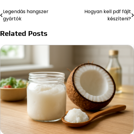
Legendás hangszer
Hogyan kell pdf fájlt
Bejegyzés
gyártók
készíteni?
navigáció
Related Posts