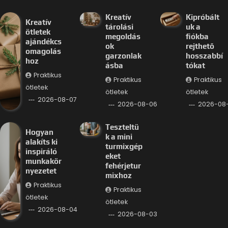
Kreatív
Kipróbált
Kreatív
tárolási
uk a
ötletek
megoldás
fiókba
ajándékcs
ok
rejthető
omagolás
garzonlak
hosszabbí
hoz
ásba
tókat
Praktikus
Praktikus
Praktikus
ötletek
ötletek
ötletek
2026-08-07
2026-08-06
2026-08
Teszteltü
Hogyan
k a mini
alakíts ki
turmixgép
inspiráló
eket
munkakör
fehérjetur
nyezetet
mixhoz
Praktikus
Praktikus
ötletek
ötletek
2026-08-04
2026-08-03