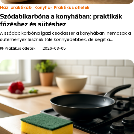
Házi praktikák
Konyha
Praktikus ötletek
Szódabikarbóna a konyhában: praktikák
főzéshez és sütéshez
A szódabikarbóna igazi csodaszer a konyhában: nemcsak a
sütemények lesznek tőle könnyedebbek, de segít a…
Praktikus ötletek
2026-03-05