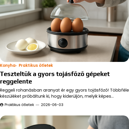
Konyha
Praktikus ötletek
Teszteltük a gyors tojásfőző gépeket
reggelente
Reggeli rohanásban aranyat ér egy gyors tojásfőző! Többféle
készüléket próbáltunk ki, hogy kiderüljön, melyik képes…
Praktikus ötletek
2026-06-03