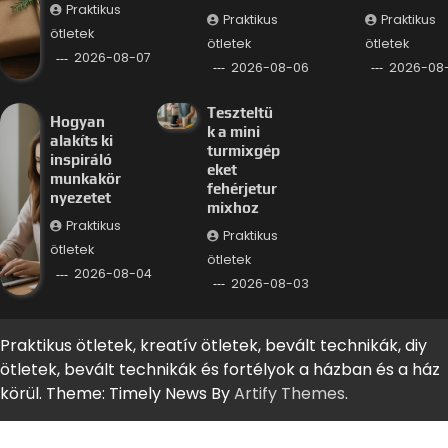
Praktikus
Praktikus
Praktikus
ötletek
ötletek
ötletek
2026-08-07
2026-08-06
2026-08
Teszteltü
Hogyan
k a mini
alakíts ki
turmixgép
inspiráló
eket
munkakör
fehérjetur
nyezetet
mixhoz
Praktikus
Praktikus
ötletek
ötletek
2026-08-04
2026-08-03
Praktikus ötletek, kreatív ötletek, bevált technikák, diy
ötletek, bevált technikák és fortélyok a házban és a ház
körül. Theme: Timely News By
Artify Themes
.