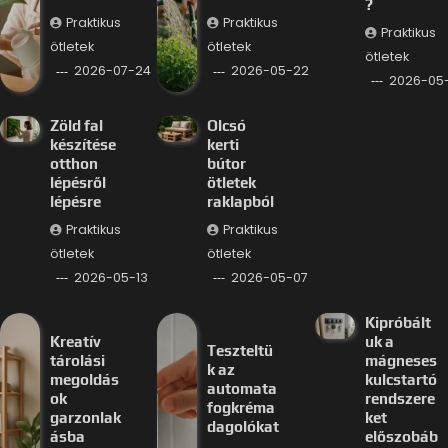
?
Praktikus
Praktikus
Praktikus
ötletek
ötletek
ötletek
2026-07-24
2026-05-22
2026-05-
Zöld fal
Olcsó
készítése
kerti
otthon
bútor
lépésről
ötletek
lépésre
raklapból
Praktikus
Praktikus
ötletek
ötletek
2026-05-13
2026-05-07
Kipróbált
Kreatív
uk a
Teszteltü
tárolási
mágneses
k az
megoldás
kulcstartó
automata
ok
rendszere
fogkréma
garzonlak
ket
dagolókat
ásba
előszobáb