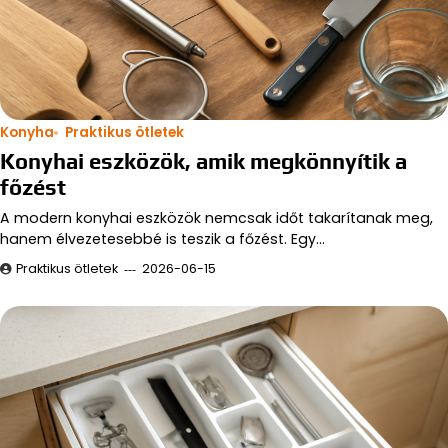
Konyha
Praktikus ötletek
Konyhai eszközök, amik megkönnyítik a
főzést
A modern konyhai eszközök nemcsak időt takarítanak meg,
hanem élvezetesebbé is teszik a főzést. Egy…
Praktikus ötletek
2026-06-15