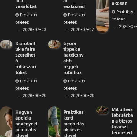
mini
ai
okosan
vasalókat
eszközeid
Praktikus
Praktikus
Praktikus
ötletek
ötletek
ötletek
2026-07
2026-07-23
2026-07-07
Kipróbált
Gyors
uk a falra
tippek a
szerelhet
hatékony
ő
abb
ruhaszárí
reggeli
tókat
rutinhoz
Praktikus
Praktikus
ötletek
ötletek
2026-06-29
2026-06-29
Mit ültess
Hogyan
Praktikus
februárba
ápold a
kerti
n a biztos
növényeid
megoldás
tavaszi
minimális
ok kevés
termésért
idővel
idővel