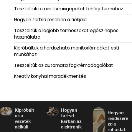
Teszteltük a mini turmixgépeket fehérjeturmixhoz
Hogyan tartsd rendben a fiókjaid
Teszteltük a legjobb termoszokat egész napos
használatra
Kipróbáltuk a hordozható monitorlámpákat esti
munkához
Teszteltük az automata fogkrémadagolókat
Kreatív konyhai maradékmentés
Kipróbált
Hogyan
Hogyan
uk a
tartsd
rendszere
vezeték
karban az
zd a
nélküli
elektronik
ruháidat