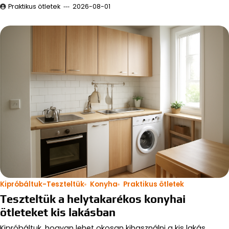
Praktikus ötletek
2026-08-01
Kipróbáltuk-Teszteltük
Konyha
Praktikus ötletek
Teszteltük a helytakarékos konyhai
ötleteket kis lakásban
Kipróbáltuk, hogyan lehet okosan kihasználni a kis lakás