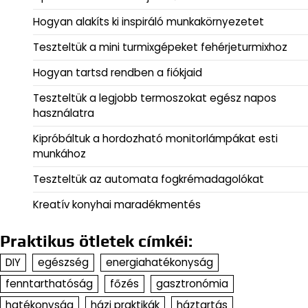
Hogyan alakíts ki inspiráló munkakörnyezetet
Teszteltük a mini turmixgépeket fehérjeturmixhoz
Hogyan tartsd rendben a fiókjaid
Teszteltük a legjobb termoszokat egész napos
használatra
Kipróbáltuk a hordozható monitorlámpákat esti
munkához
Teszteltük az automata fogkrémadagolókat
Kreatív konyhai maradékmentés
Praktikus ötletek címkéi:
DIY
egészség
energiahatékonyság
fenntarthatóság
főzés
gasztronómia
hatékonyság
házi praktikák
háztartás