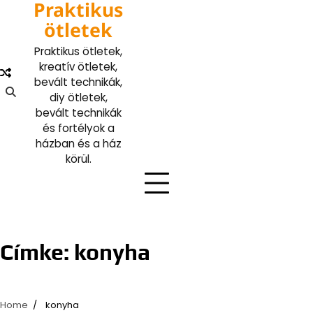
Praktikus
Skip
to
ötletek
content
Praktikus ötletek,
kreatív ötletek,
bevált technikák,
diy ötletek,
bevált technikák
és fortélyok a
házban és a ház
körül.
Címke:
konyha
Home
konyha