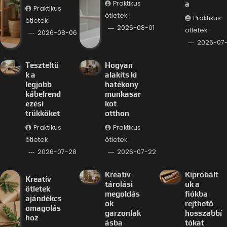
Praktikus
a
Praktikus
ötletek
Praktikus
ötletek
2026-08-01
ötletek
2026-08-06
2026-07
Teszteltü
Hogyan
k a
alakíts ki
legjobb
hatékony
kábelrend
munkasar
ezési
kot
trükköket
otthon
Praktikus
Praktikus
ötletek
ötletek
2026-07-28
2026-07-22
Kreatív
Kipróbált
Kreatív
tárolási
uk a
ötletek
megoldás
fiókba
ajándékcs
ok
rejthető
omagolás
garzonlak
hosszabbí
hoz
ásba
tókat