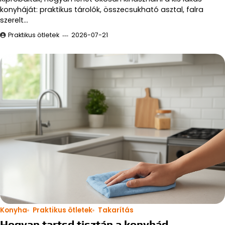
konyháját: praktikus tárolók, összecsukható asztal, falra
szerelt…
Praktikus ötletek
2026-07-21
Konyha
Praktikus ötletek
Takarítás
Hogyan tartsd tisztán a konyhád