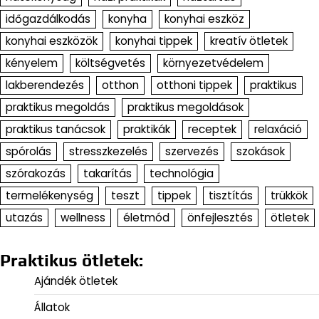
időgazdálkodás
konyha
konyhai eszköz
konyhai eszközök
konyhai tippek
kreatív ötletek
kényelem
költségvetés
környezetvédelem
lakberendezés
otthon
otthoni tippek
praktikus
praktikus megoldás
praktikus megoldások
praktikus tanácsok
praktikák
receptek
relaxáció
spórolás
stresszkezelés
szervezés
szokások
szórakozás
takarítás
technológia
termelékenység
teszt
tippek
tisztítás
trükkök
utazás
wellness
életmód
önfejlesztés
ötletek
Praktikus ötletek:
Ajándék ötletek
Állatok