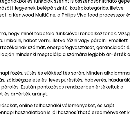
tegóriákból és funkciók szerint is összehasonlítható gép
között legyenek belépő szintű, középkategóriás, illetve
nect, a Kenwood MultiOne, a Philips Viva food processzor é
ra, hogy minél többféle funkcióval rendelkezzenek. Vizsg
urmixolni, habot verni, illetve főzni vagy párolni. Emellett
tartozékainak számát, energiafogyasztását, garanciaidőt é
 alapján mindenki megtalálja a számára legjobb ár-érték 
api főzés, sütés és előkészítés során. Minden alkalomma
, zöldségszeletelés, levespürésítés, habverés, húsdarálá
agy párolás. Ezután pontozásos rendszerben értékeltük a
yt és ár-érték arányt.
ásokat, online felhasználói véleményeket, és saját
ndennapi használatban is jól hasznosítható eredményeket 