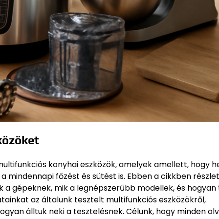
közöket
ltifunkciós konyhai eszközök, amelyek amellett, hogy h
 mindennapi főzést és sütést is. Ebben a cikkben részle
nek a gépeknek, mik a legnépszerűbb modellek, és hogyan 
inkat az általunk tesztelt multifunkciós eszközökről,
hogyan álltuk neki a tesztelésnek. Célunk, hogy minden ol