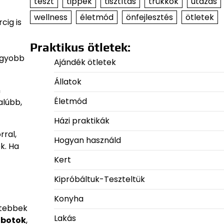
teszt
tippek
tisztítás
trükkök
utazás
wellness
életmód
önfejlesztés
ötletek
cig is
Praktikus ötletek:
agyobb
Ajándék ötletek
Állatok
n
Életmód
alúbb,
Házi praktikák
rral,
Hogyan használd
k. Ha
Kert
Kipróbáltuk-Teszteltük
Konyha
rtebbek
Lakás
obotok
,