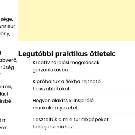
űsége.
onsieur
lőny,
Legutóbbi praktikus ötletek:
l
habverő,
Kreatív tárolási megoldások
erűség
garzonlakásba
.
Kipróbáltuk a fiókba rejthető
erési,
hosszabbítókat
dául
Hogyan alakíts ki inspiráló
vésbé
munkakörnyezetet
Teszteltük a mini turmixgépeket
ért
fehérjeturmixhoz
yek