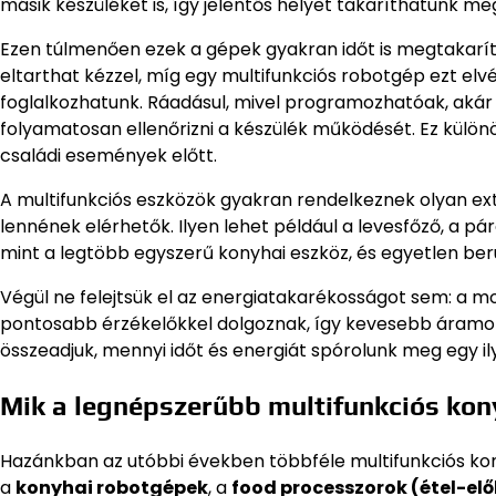
másik készüléket is, így jelentős helyet takaríthatunk m
Ezen túlmenően ezek a gépek gyakran időt is megtakarít
eltarthat kézzel, míg egy multifunkciós robotgép ezt elvé
foglalkozhatunk. Ráadásul, mivel programozhatóak, akár e
folyamatosan ellenőrizni a készülék működését. Ez külö
családi események előtt.
A multifunkciós eszközök gyakran rendelkeznek olyan ex
lennének elérhetők. Ilyen lehet például a levesfőző, a p
mint a legtöbb egyszerű konyhai eszköz, és egyetlen ber
Végül ne felejtsük el az energiatakarékosságot sem: a 
pontosabb érzékelőkkel dolgoznak, így kevesebb áramot
összeadjuk, mennyi időt és energiát spórolunk meg egy il
Mik a legnépszerűbb multifunkciós kon
Hazánkban az utóbbi években többféle multifunkciós kon
a
konyhai robotgépek
, a
food processzorok (étel-el