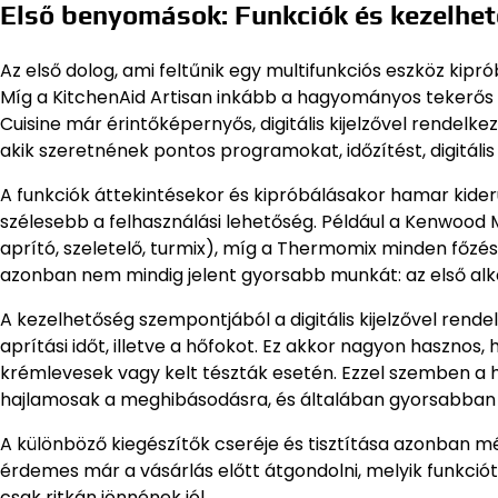
Első benyomások: Funkciók és kezelhet
Az első dolog, ami feltűnik egy multifunkciós eszköz kipr
Míg a KitchenAid Artisan inkább a hagyományos tekerős 
Cuisine már érintőképernyős, digitális kijelzővel rendelk
akik szeretnének pontos programokat, időzítést, digitális
A funkciók áttekintésekor és kipróbálásakor hamar kiderü
szélesebb a felhasználási lehetőség. Például a Kenwood 
aprító, szeletelő, turmix), míg a Thermomix minden főzés
azonban nem mindig jelent gyorsabb munkát: az első alka
A kezelhetőség szempontjából a digitális kijelzővel rende
aprítási időt, illetve a hőfokot. Ez akkor nagyon hasznos,
krémlevesek vagy kelt tészták esetén. Ezzel szemben 
hajlamosak a meghibásodásra, és általában gyorsabban 
A különböző kiegészítők cseréje és tisztítása azonban mé
érdemes már a vásárlás előtt átgondolni, melyik funkciót
csak ritkán jönnének jól.