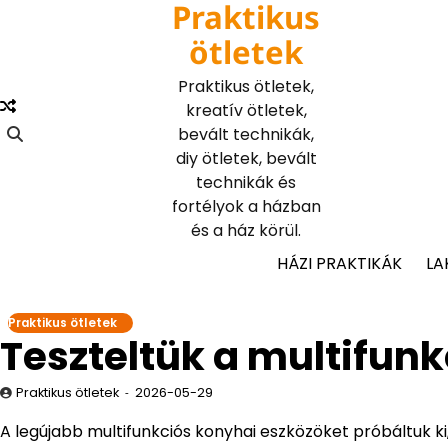
Praktikus
Skip
to
ötletek
content
Praktikus ötletek,
kreatív ötletek,
bevált technikák,
diy ötletek, bevált
technikák és
fortélyok a házban
és a ház körül.
HÁZI PRAKTIKÁK
LA
Praktikus ötletek
Teszteltük a multifun
Praktikus ötletek
2026-05-29
A legújabb multifunkciós konyhai eszközöket próbáltuk ki