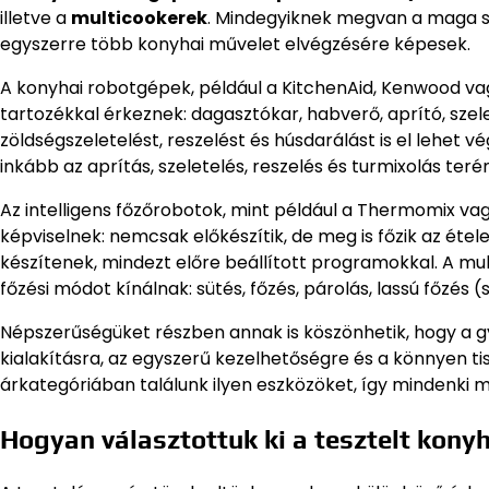
illetve a
multicookerek
. Mindegyiknek megvan a maga spe
egyszerre több konyhai művelet elvégzésére képesek.
A konyhai robotgépek, például a KitchenAid, Kenwood va
tartozékkal érkeznek: dagasztókar, habverő, aprító, szele
zöldségszeletelést, reszelést és húsdarálást is el lehet 
inkább az aprítás, szeletelés, reszelés és turmixolás teré
Az intelligens főzőrobotok, mint például a Thermomix vagy a
képviselnek: nemcsak előkészítik, de meg is főzik az étel
készítenek, mindezt előre beállított programokkal. A mult
főzési módot kínálnak: sütés, főzés, párolás, lassú főzés 
Népszerűségüket részben annak is köszönhetik, hogy a 
kialakításra, az egyszerű kezelhetőségre és a könnyen ti
árkategóriában találunk ilyen eszközöket, így mindenki m
Hogyan választottuk ki a tesztelt kony