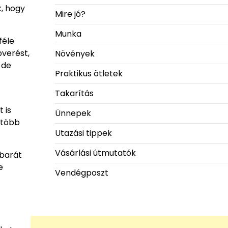
k, hogy
Mire jó?
Munka
féle
bverést,
Növények
 de
Praktikus ötletek
Takarítás
 is
Ünnepek
 több
Utazási tippek
Vásárlási útmutatók
óbarát
e
Vendégposzt