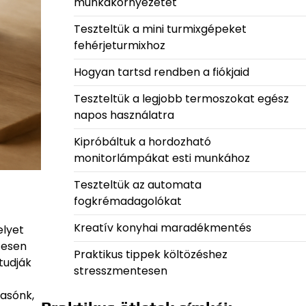
munkakörnyezetet
Teszteltük a mini turmixgépeket
fehérjeturmixhoz
Hogyan tartsd rendben a fiókjaid
Teszteltük a legjobb termoszokat egész
napos használatra
Kipróbáltuk a hordozható
monitorlámpákat esti munkához
Teszteltük az automata
fogkrémadagolókat
Kreatív konyhai maradékmentés
elyet
tesen
Praktikus tippek költözéshez
tudják
stresszmentesen
vasónk,