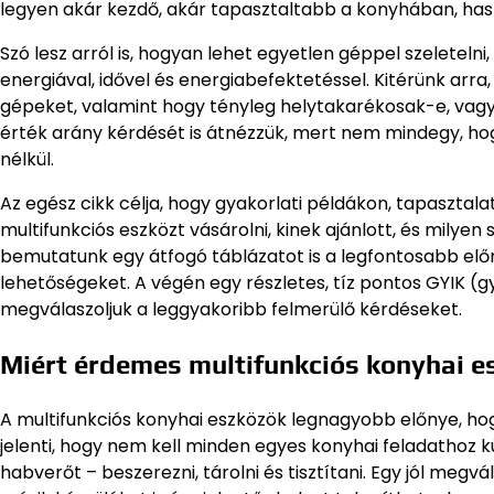
legyen akár kezdő, akár tapasztaltabb a konyhában, has
Szó lesz arról is, hogyan lehet egyetlen géppel szeletelni
energiával, idővel és energiabefektetéssel. Kitérünk arra
gépeket, valamint hogy tényleg helytakarékosak-e, vag
érték arány kérdését is átnézzük, mert nem mindegy, ho
nélkül.
Az egész cikk célja, hogy gyakorlati példákon, tapaszta
multifunkciós eszközt vásárolni, kinek ajánlott, és mily
bemutatunk egy átfogó táblázatot is a legfontosabb elő
lehetőségeket. A végén egy részletes, tíz pontos GYIK (g
megválaszoljuk a leggyakoribb felmerülő kérdéseket.
Miért érdemes multifunkciós konyhai e
A multifunkciós konyhai eszközök legnagyobb előnye, ho
jelenti, hogy nem kell minden egyes konyhai feladathoz k
habverőt – beszerezni, tárolni és tisztítani. Egy jól megv