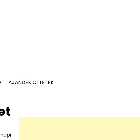
D
AJÁNDÉK ÖTLETEK
et
nnapi