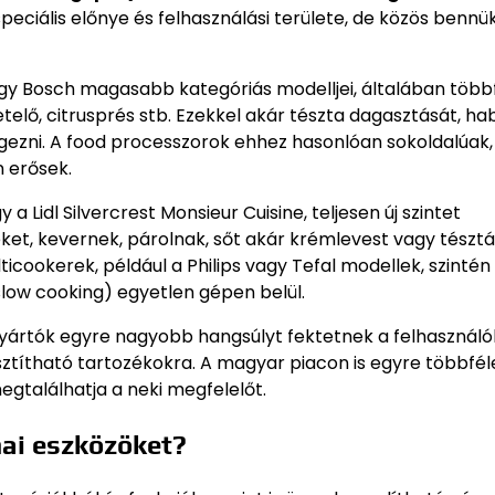
ciális előnye és felhasználási területe, de közös bennü
gy Bosch magasabb kategóriás modelljei, általában több
telő, citrusprés stb. Ezekkel akár tészta dagasztását, ha
végezni. A food processzorok ehhez hasonlóan sokoldalúak,
n erősek.
 Lidl Silvercrest Monsieur Cuisine, teljesen új szintet
eket, kevernek, párolnak, sőt akár krémlevest vagy tésztát
icookerek, például a Philips vagy Tefal modellek, szintén
(slow cooking) egyetlen gépen belül.
gyártók egyre nagyobb hangsúlyt fektetnek a felhasznál
sztítható tartozékokra. A magyar piacon is egyre többfél
egtalálhatja a neki megfelelőt.
hai eszközöket?