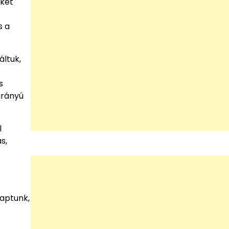
eket
s a
áltuk,
s
arányú
l
s,
kaptunk,