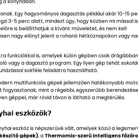
eg a konyhában.
anak. Egy hagyományos dagasztás például akár 10-15 per
gzi 3-5 perc alatt, mindezt úgy, hogy közben mi mással is
lőre is beállíthatjuk a kívánt műveletet, és nem kell
nösen nagy előnyt jelent a rohanó hétköznapokon vagy n
tra funkciókkal is, amelyek külön gépben csak drágábba
ároló vagy a dagasztó program. Egy ilyen gép tehát sokold
uházással sokféle feladatra használható.
modern multifunkciós gépek jellemzően hatékonyabb moto
 fogyasztanak, mint a régebbi, egyszerűbb berendezése
yen géppel, már rövid távon is látható a megtérülés.
yhai eszközök?
yhai eszköz is népszerűvé vált, amelyek közül a legisme
őkészítő gépek)
, a
Thermomix-szerű intelligens főzőr