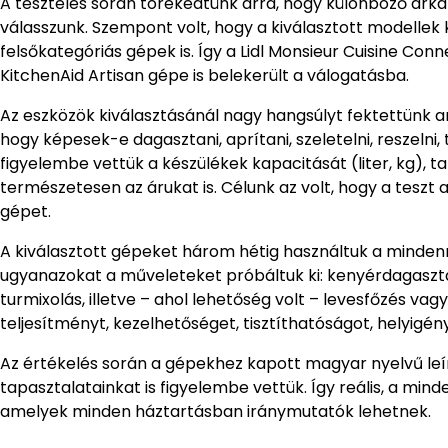
A tesztelés során törekedtünk arra, hogy különböző árka
válasszunk. Szempont volt, hogy a kiválasztott modellek 
felsőkategóriás gépek is. Így a Lidl Monsieur Cuisine Con
KitchenAid Artisan gépe is belekerült a válogatásba.
Az eszközök kiválasztásánál nagy hangsúlyt fektettünk ar
hogy képesek-e dagasztani, aprítani, szeletelni, reszelni, t
figyelembe vettük a készülékek kapacitását (liter, kg), 
természetesen az árukat is. Célunk az volt, hogy a teszt
gépet.
A kiválasztott gépeket három hétig használtuk a mindenn
ugyanazokat a műveleteket próbáltuk ki: kenyérdagasztás
turmixolás, illetve – ahol lehetőség volt – levesfőzés v
teljesítményt, kezelhetőséget, tisztíthatóságot, helyigén
Az értékelés során a gépekhez kapott magyar nyelvű leír
tapasztalatainkat is figyelembe vettük. Így reális, a mi
amelyek minden háztartásban iránymutatók lehetnek.