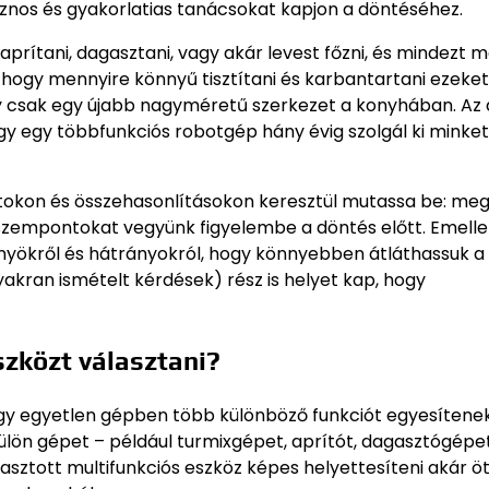
znos és gyakorlatias tanácsokat kapjon a döntéséhez.
, aprítani, dagasztani, vagy akár levest főzni, és mindezt 
, hogy mennyire könnyű tisztítani és karbantartani ezeket
y csak egy újabb nagyméretű szerkezet a konyhában. Az 
gy egy többfunkciós robotgép hány évig szolgál ki minke
latokon és összehasonlításokon keresztül mutassa be: meg
en szempontokat vegyünk figyelembe a döntés előtt. Emelle
nyökről és hátrányokról, hogy könnyebben átláthassuk a
yakran ismételt kérdések) rész is helyet kap, hogy
szközt választani?
gy egyetlen gépben több különböző funkciót egyesítenek.
ülön gépet – például turmixgépet, aprítót, dagasztógépet
álasztott multifunkciós eszköz képes helyettesíteni akár ö