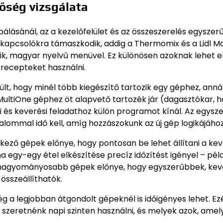
őség vizsgálata
óbálásánál, az a kezelőfelület és az összeszerelés egyszer
kapcsolókra támaszkodik, addig a Thermomix és a Lidl M
ezik, magyar nyelvű menüvel. Ez különösen azoknak lehet e
 recepteket használni.
lt, hogy minél több kiegészítő tartozik egy géphez, anná
MultiOne géphez öt alapvető tartozék jár (dagasztókar, 
i és keverési feladathoz külön programot kínál. Az egysz
lommal idő kell, amíg hozzászokunk az új gép logikájához
lkező gépek előnye, hogy pontosan be lehet állítani a kev
 ha egy-egy étel elkészítése precíz időzítést igényel – pél
a hagyományosabb gépek előnye, hogy egyszerűbbek, ke
összeállíthatók.
g a legjobban átgondolt gépeknél is időigényes lehet. Ez
 szeretnénk napi szinten használni, és melyek azok, amel