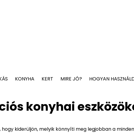
KÁS
KONYHA
KERT
MIRE JÓ?
HOGYAN HASZNÁL
kciós konyhai eszközök
, hogy kiderüljön, melyik könnyíti meg legjobban a minde