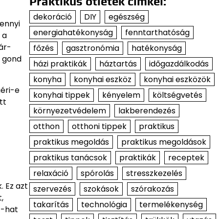
Praktikus ötletek címkéi:
dekoráció
DIY
egészség
mennyi
energiahatékonyság
fenntarthatóság
 a
ár-
főzés
gasztronómia
hatékonyság
t gond
házi praktikák
háztartás
időgazdálkodás
konyha
konyhai eszköz
konyhai eszközök
éri-e
konyhai tippek
kényelem
költségvetés
tt
környezetvédelem
lakberendezés
otthon
otthoni tippek
praktikus
praktikus megoldás
praktikus megoldások
praktikus tanácsok
praktikák
receptek
relaxáció
spórolás
stresszkezelés
 Ez azt
szervezés
szokások
szórakozás
,
takarítás
technológia
termelékenység
t-hat