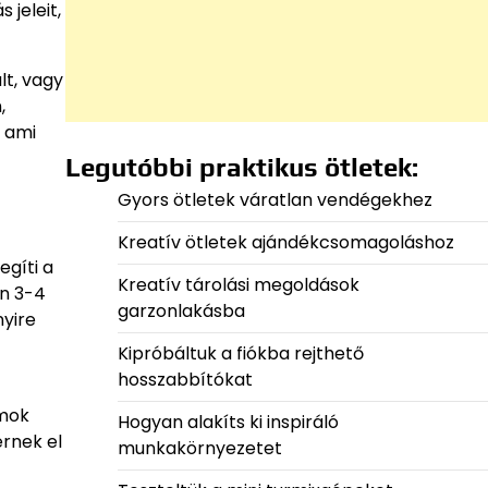
jeleit,
t, vagy
,
, ami
Legutóbbi praktikus ötletek:
Gyors ötletek váratlan vendégekhez
Kreatív ötletek ajándékcsomagoláshoz
egíti a
Kreatív tárolási megoldások
en 3-4
garzonlakásba
nyire
Kipróbáltuk a fiókba rejthető
hosszabbítókat
umok
Hogyan alakíts ki inspiráló
érnek el
munkakörnyezetet