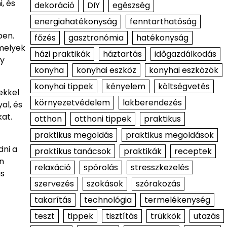
, és
dekoráció
DIY
egészség
energiahatékonyság
fenntarthatóság
ben.
főzés
gasztronómia
hatékonyság
 melyek
házi praktikák
háztartás
időgazdálkodás
gy
konyha
konyhai eszköz
konyhai eszközök
konyhai tippek
kényelem
költségvetés
ekkel
környezetvédelem
lakberendezés
al, és
at.
otthon
otthoni tippek
praktikus
praktikus megoldás
praktikus megoldások
dni a
praktikus tanácsok
praktikák
receptek
an
relaxáció
spórolás
stresszkezelés
is
szervezés
szokások
szórakozás
takarítás
technológia
termelékenység
teszt
tippek
tisztítás
trükkök
utazás