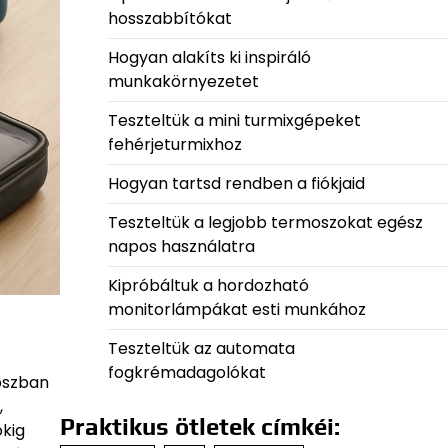
hosszabbítókat
Hogyan alakíts ki inspiráló
munkakörnyezetet
Teszteltük a mini turmixgépeket
fehérjeturmixhoz
Hogyan tartsd rendben a fiókjaid
Teszteltük a legjobb termoszokat egész
napos használatra
Kipróbáltuk a hordozható
monitorlámpákat esti munkához
Teszteltük az automata
fogkrémadagolókat
oszban
,
Praktikus ötletek címkéi:
kig