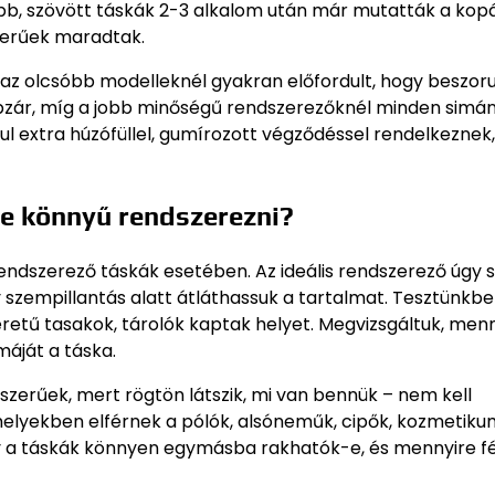
, szövött táskák 2-3 alkalom után már mutatták a kopás 
szerűek maradtak.
 olcsóbb modelleknél gyakran előfordult, hogy beszorul
pzár, míg a jobb minőségű rendszerezőknél minden simán
l extra húzófüllel, gumírozott végződéssel rendelkeznek
e könnyű rendszerezni?
endszerező táskák esetében. Az ideális rendszerező úgy s
 szempillantás alatt átláthassuk a tartalmat. Tesztünkb
etű tasakok, tárolók kaptak helyet. Megvizsgáltuk, men
máját a táska.
szerűek, mert rögtön látszik, mi van bennük – nem kell
amelyekben elférnek a pólók, alsóneműk, cipők, kozmetik
hogy a táskák könnyen egymásba rakhatók-e, és mennyire f