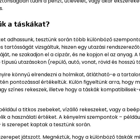
tonságban tudni a pénzt, útlevelet, vagy akár ékszereket
s.
ük a táskákat?
et adhassunk, tesztünk során több különböző szempont
 tartósságát vizsgáltuk, hiszen egy utazási rendszerezőt
át, ne szakadjon el a cipzár, és ne kopjon el az anyag. A 
ípusú utazásokon (repülő, autó, vonat, rövid és hosszú t
yire könnyű elrendezni a holmikat, átlátható-e a tartalo
én pontozással értékeltük. Külön figyeltünk arra, hogy m
gy színes rekeszek, illetve hogy a táskák kompatibilisek-
éldául a titkos zsebeket, vízálló rekeszeket, vagy a beép
elik a használati értéket. A kényelmi szempontok – példáu
– is szerepet kaptak a tesztünk során.
 szerepet játszott. Megnéztük, hogy a különböző táskák m