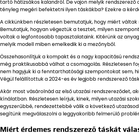
tartó hátizsákos kalandról. De vajon melyik rendszerező
tényleg megéri befektetni ilyen táskákba? Ezekre a kérd
A cikkünkben részletesen bemutatjuk, hogy miért váltak
Bemutatjuk, hogyan végeztük a tesztet, milyen szempont
voltak a legfontosabb tapasztalataink. Kitérünk az anyag
melyik modell miben emelkedik ki a mezőnyből.
Összehasonlítjuk a kompakt és a nagy kapacitású rendsze
még praktikusabbá válhat a csomagolás. Részletesen fog
nem hagyjuk ki a fenntarthatósági szempontokat sem, h
Végül felállítottuk a 2024-es év legjobb rendszerező tá
Akár most vásárolnád az első utazási rendszereződet, akár 
kínálatban. Részletesen leírjuk, kinek, milyen utazási szo
egyszerűbbé, rendezettebbé válik a következő utazásod! 
segítünk megválaszolni a leggyakoribb felmerülő probl
Miért érdemes rendszerező táskát vála