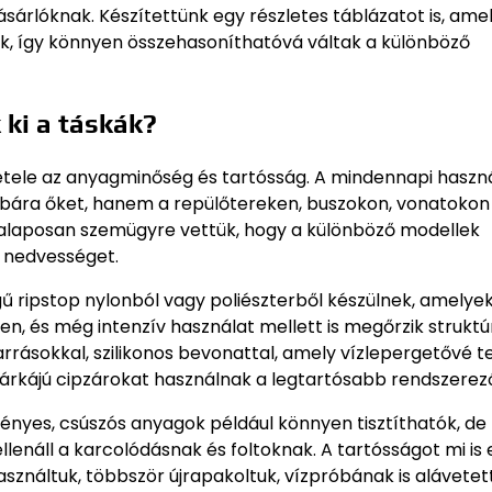
ásárlóknak. Készítettünk egy részletes táblázatot is, am
ük, így könnyen összehasoníthatóvá váltak a különböző
 ki a táskák?
étele az anyagminőség és tartósság. A mindennapi haszn
óbára őket, hanem a repülőtereken, buszokon, vonatokon
t alaposan szemügyre vettük, hogy a különböző modellek
s nedvességet.
 ripstop nylonból vagy poliészterből készülnek, amelyek
 és még intenzív használat mellett is megőrzik struktúr
ásokkal, szilikonos bevonattal, amely vízlepergetővé te
márkájú cipzárokat használnak a legtartósabb rendszerez
ényes, csúszós anyagok például könnyen tisztíthatók, de
llenáll a karcolódásnak és foltoknak. A tartósságot mi is
sználtuk, többször újrapakoltuk, vízpróbának is alávetet