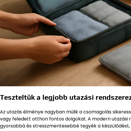
Teszteltük a legjobb utazási rendszere
Az utazás élménye nagyban múlik a csomagolás sikeressé
vagy feledett otthon fontos dolgokat. A modern utazási
gyorsabbá és stresszmentesebbé tegyék a készülődést,