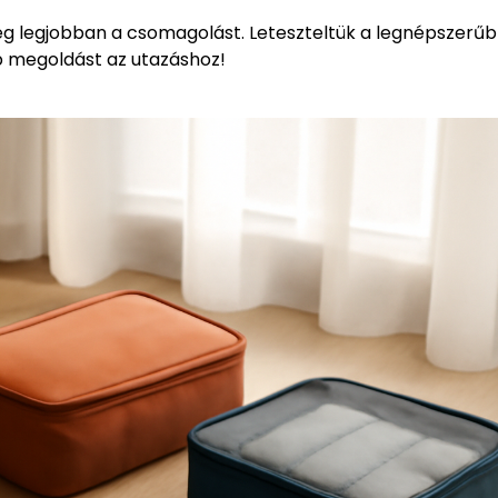
eg legjobban a csomagolást. Leteszteltük a legnépszerű
b megoldást az utazáshoz!