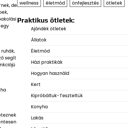
wellness
életmód
önfejlesztés
ötletek
rnek, de
bek,
akolási
Praktikus ötletek:
y egy
Ajándék ötletek
Állatok
 ruhák,
Életmód
ző segít
Házi praktikák
nkciójú
Hogyan használd
Kert
 ha
Kipróbáltuk-Teszteltük
Konyha
Léteznek
Lakás
entesen