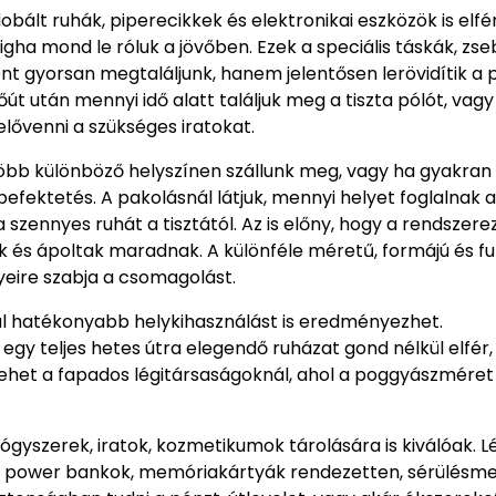
ált ruhák, piperecikkek és elektronikai eszközök is elfé
igha mond le róluk a jövőben. Ezek a speciális táskák, zse
 gyorsan megtaláljunk, hanem jelentősen lerövidítik a p
őút után mennyi idő alatt találjuk meg a tiszta pólót, vag
elővenni a szükséges iratokat.
több különböző helyszínen szállunk meg, vagy ha gyakran
fektetés. A pakolásnál látjuk, mennyi helyet foglalnak a
 szennyes ruhát a tisztától. Az is előny, hogy a rendszere
ek és ápoltak maradnak. A különféle méretű, formájú és fu
yeire szabja a csomagolást.
al hatékonyabb helykihasználást is eredményezhet.
 egy teljes hetes útra elegendő ruházat gond nélkül elfér,
lehet a fapados légitársaságoknál, ahol a poggyászméret
ógyszerek, iratok, kozmetikumok tárolására is kiválóak. 
ők, power bankok, memóriakártyák rendezetten, sérülésm