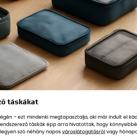
ző táskákat
gén – ezt mindenki megtapasztalja, aki már indult el ká
 rendszerező táskák épp arra hivatottak, hogy könnyebbé
 legyen szó néhány napos
városlátogatásról
vagy hónapo