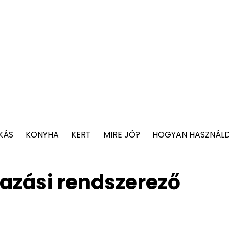
KÁS
KONYHA
KERT
MIRE JÓ?
HOGYAN HASZNÁL
tazási rendszerező