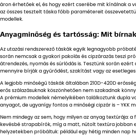
áron érhetőek el, és hogy ezért cserébe mit kínálnak a v
az összes tesztelt táska főbb paramétereit összevetett
modellek.
Anyagminőség és tartósság: Mit bírnak
Az utazási rendszerező táskák egyik legnagyobb próbat
során nemcsak a gyakori pakolás és cipzárazás teszi pr
átrendezés, nyomás és súrlódás is. Tesztünk során ezér
mennyire bírják a gyűrődést, szakítást vagy az esetlege
A legjobb minőségű táskák általában 210D-420D erősségű
erős szálazásuknak köszönhetően nem szakadnak könnyen,
A prémium modellek némelyikében találkoztunk dupla varr
anyagot, de ugyanígy fontos a minőségi cipzár is – YKK 
Nem mindegy az sem, hogy milyen az anyag textúrája: a f
kevésbé strapabírók, míg a matt, nútolt textúra jobban e
helyzetekben próbáltuk: például egy hétig minden nap ha