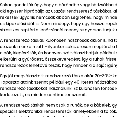
Sokan gondolják úgy, hogy a bőröndbe vagy hátizsákba dob
aki egyszer kipróbálja az utazási rendszerező táskákat, al
rekeszek ugyanis nemcsak abban segítenek, hogy mindent
és kipakolási időt is. Nem mindegy, hogy egy hosszú repül
stresszes reptéri ellenőrzésnél mennyire gyorsan tudjuk 
A rendszerező táskák különösen hasznosak akkor is, ha 
utazunk munka miatt – ilyenkor sokszorosan megtérül a be
cipők, kiegészítők, és könnyen szétválaszthatjuk például a
elkerülni a gyűrődést, összekeveredést, így a ruhák friss
rendszerezők lehetővé teszik, hogy mindenki a saját igén
Egy jól megválasztott rendszerező táska akár 20-30%-k
Tapasztalataink szerint például egy 40 literes hátizsákba
rendszerező tasakokat használunk. Ez különösen fontos 
korlátozott, és minden centiméter számít.
A rendszerező táskák nem csak a ruhák, de a kábelek, gy
speciális elektronikai rendszerezők, amelyekben a tölt