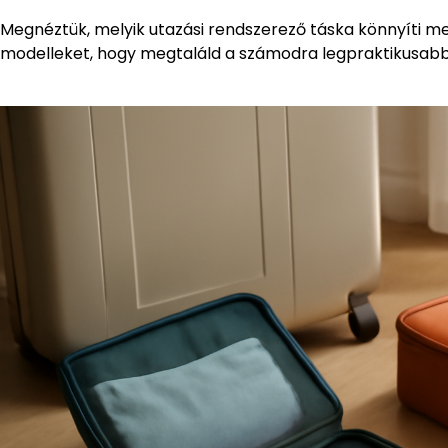
Megnéztük, melyik utazási rendszerező táska könnyíti m
modelleket, hogy megtaláld a számodra legpraktikusab