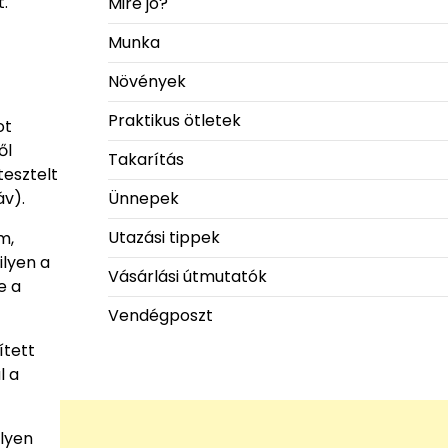
.
Mire jó?
Munka
Növények
Praktikus ötletek
ot
ől
Takarítás
tesztelt
áv).
Ünnepek
Utazási tippek
m,
ilyen a
Vásárlási útmutatók
e a
Vendégposzt
ített
l a
ilyen