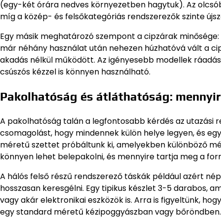
(egy-két órára nedves környezetben hagytuk). Az olcsóbb
míg a közép- és felsőkategóriás rendszerezők szinte új
Egy másik meghatározó szempont a cipzárak minősége: az
már néhány használat után nehezen húzhatóvá vált a ci
akadás nélkül működött. Az igényesebb modellek ráadásu
csúszós kézzel is könnyen használható.
Pakolhatóság és átláthatóság: mennyir
A pakolhatóság talán a legfontosabb kérdés az utazási r
csomagolást, hogy mindennek külön helye legyen, és egy
méretű szettet próbáltunk ki, amelyekben különböző mér
könnyen lehet belepakolni, és mennyire tartja meg a for
A hálós felső részű rendszerező táskák például azért nép
hosszasan keresgélni. Egy tipikus készlet 3-5 darabos, 
vagy akár elektronikai eszközök is. Arra is figyeltünk, 
egy standard méretű kézipoggyászban vagy bőröndben.