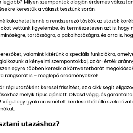
 a legjobb? Milyen szempontok alapján érdemes választani
ésekre kerestük a választ tesztünk során.
 nélkülözhetetlenné a rendszerező táskák az utazók köré
okat vettünk figyelembe, és természetesen azt is, hogy
minőségre, tartósságra, a pakolhatóságra, és arra is, ho
rezőket, valamint kitérünk a speciális funkciókra, amely
lalkozunk a kényelmi szempontokkal, az ár-érték aránny
iszen egyre többen keresik a környezetbarát megoldások
ska rangsorát is – meglepő eredményekkel!
régi utazóként keresel frissítést, ez a cikk segít eligazo
kásokhoz melyik típus ajánlott. Olvasd végig, és garantált
Végül egy gyakran ismételt kérdésekből álló szekcióval 
émákat.
sztani utazáshoz?