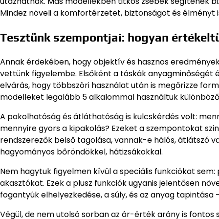
utazhatnak. Más modellekben titkos zsebek segítenek biz
Mindez növeli a komfortérzetet, biztonságot és élményt i
Tesztünk szempontjai: hogyan értékelt
Annak érdekében, hogy objektív és hasznos eredmények
vettünk figyelembe. Elsőként a táskák anyagminőségét és
elvárás, hogy többszöri használat után is megőrizze formáj
modelleket legalább 5 alkalommal használtuk különböző t
A pakolhatóság és átláthatóság is kulcskérdés volt: menn
mennyire gyors a kipakolás? Ezeket a szempontokat szint
rendszerezők belső tagolása, vannak-e hálós, átlátszó va
hagyományos bőröndökkel, hátizsákokkal.
Nem hagytuk figyelmen kívül a speciális funkciókat sem: p
akasztókat. Ezek a plusz funkciók ugyanis jelentősen növ
fogantyúk elhelyezkedése, a súly, és az anyag tapintása 
Végül, de nem utolsó sorban az ár-érték arány is fontos