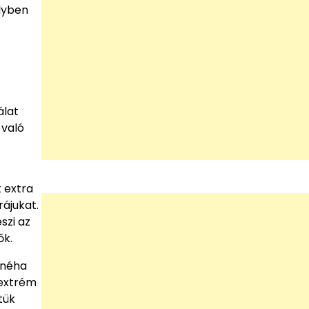
elyben
álat
 való
 extra
ájukat.
szi az
ők.
 néha
 extrém
tük