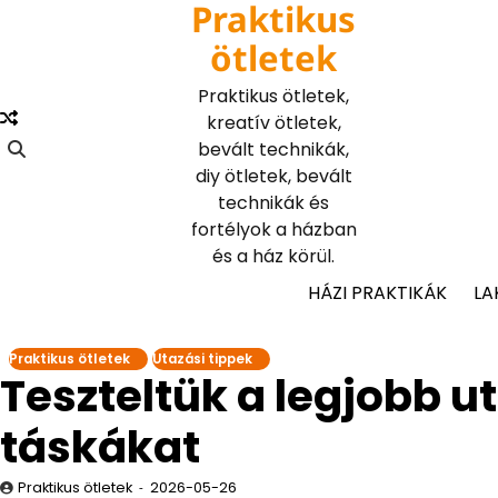
Praktikus
Skip
to
ötletek
content
Praktikus ötletek,
kreatív ötletek,
bevált technikák,
diy ötletek, bevált
technikák és
fortélyok a házban
és a ház körül.
HÁZI PRAKTIKÁK
LA
Praktikus ötletek
Utazási tippek
Teszteltük a legjobb u
táskákat
Praktikus ötletek
2026-05-26