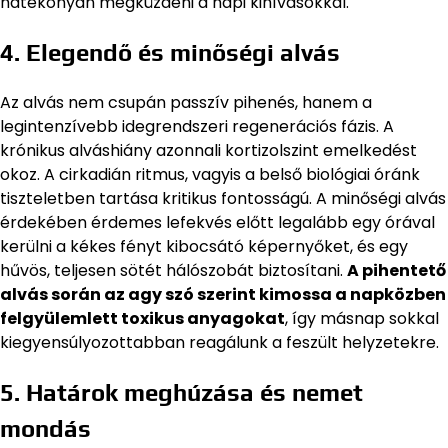
hatékonyan megküzdeni a napi kihívásokkal.
4. Elegendő és minőségi alvás
Az alvás nem csupán passzív pihenés, hanem a
legintenzívebb idegrendszeri regenerációs fázis. A
krónikus alváshiány azonnali kortizolszint emelkedést
okoz. A cirkadián ritmus, vagyis a belső biológiai óránk
tiszteletben tartása kritikus fontosságú. A minőségi alvás
érdekében érdemes lefekvés előtt legalább egy órával
kerülni a kékes fényt kibocsátó képernyőket, és egy
hűvös, teljesen sötét hálószobát biztosítani.
A pihentető
alvás során az agy szó szerint kimossa a napközben
felgyülemlett toxikus anyagokat
, így másnap sokkal
kiegyensúlyozottabban reagálunk a feszült helyzetekre.
5. Határok meghúzása és nemet
mondás