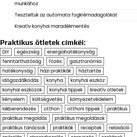
munkához
Teszteltük az automata fogkrémadagolókat
Kreatív konyhai maradékmentés
Praktikus ötletek címkéi:
DIY
egészség
energiahatékonyság
fenntarthatóság
főzés
gasztronómia
hatékonyság
házi praktikák
háztartás
időgazdálkodás
konyha
konyhai eszköz
konyhai eszközök
konyhai tippek
kreatív ötletek
kényelem
költségvetés
környezetvédelem
lakberendezés
otthon
otthoni tippek
praktikus
praktikus megoldás
praktikus megoldások
praktikus tanácsok
praktikák
receptek
relaxáció