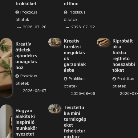
trükköket
otthon
Praktikus
Praktikus
ötletek
ötletek
2026-07-28
2026-07-22
Kreatív
Kipróbált
Kreatív
tárolási
uk a
ötletek
megoldás
fiókba
ajándékcs
ok
rejthető
omagolás
garzonlak
hosszabbí
hoz
ásba
tókat
Praktikus
Praktikus
Praktikus
ötletek
ötletek
ötletek
2026-08-07
2026-08-06
2026-08
Teszteltü
Hogyan
k a mini
alakíts ki
turmixgép
inspiráló
eket
munkakör
fehérjetur
nyezetet
mixhoz