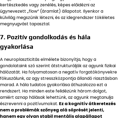
kertészkedés vagy zenélés, képes előidézni az
úgynevezett „flow” (áramlat) állapotot. Ilyenkor a
külvilág megszűnik létezni, és az idegrendszer tökéletes
megnyugvást tapasztal.
7. Pozitív gondolkodás és hála
gyakorlása
A neuroplaszticitás elmélete bizonyítja, hogy a
gondolataink szó szerint átstrukturálják az agyunk fizikai
hálózatát. Ha folyamatosan a negatív forgatókönyvekre
fókuszálunk, az agy stresszközpontja állandó riasztásban
marad. A hála tudatos gyakorlása áthuzalozza ezt a
rendszert. Ha minden este felidézünk három dolgot,
amiért aznap hálásak lehettünk, az agyunk megtanulja
észrevenni a pozitívumokat.
Ez a kognitív átkeretezés
nem a problémák szőnyeg alá söprését jelenti,
hanem egy olyan stabil mentális alapállapot