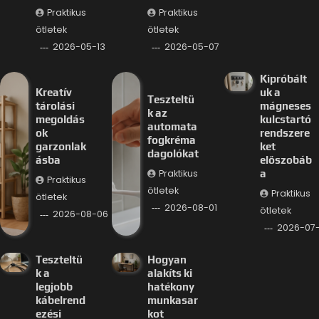
Praktikus
Praktikus
ötletek
ötletek
2026-05-13
2026-05-07
Kipróbált
Kreatív
uk a
Teszteltü
tárolási
mágneses
k az
megoldás
kulcstartó
automata
ok
rendszere
fogkréma
garzonlak
ket
dagolókat
ásba
előszobáb
Praktikus
a
Praktikus
ötletek
Praktikus
ötletek
2026-08-01
ötletek
2026-08-06
2026-07
Teszteltü
Hogyan
k a
alakíts ki
legjobb
hatékony
kábelrend
munkasar
ezési
kot