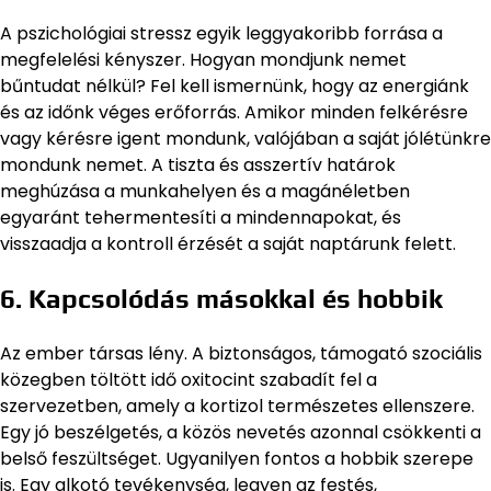
A pszichológiai stressz egyik leggyakoribb forrása a
megfelelési kényszer. Hogyan mondjunk nemet
bűntudat nélkül? Fel kell ismernünk, hogy az energiánk
és az időnk véges erőforrás. Amikor minden felkérésre
vagy kérésre igent mondunk, valójában a saját jólétünkre
mondunk nemet. A tiszta és asszertív határok
meghúzása a munkahelyen és a magánéletben
egyaránt tehermentesíti a mindennapokat, és
visszaadja a kontroll érzését a saját naptárunk felett.
6. Kapcsolódás másokkal és hobbik
Az ember társas lény. A biztonságos, támogató szociális
közegben töltött idő oxitocint szabadít fel a
szervezetben, amely a kortizol természetes ellenszere.
Egy jó beszélgetés, a közös nevetés azonnal csökkenti a
belső feszültséget. Ugyanilyen fontos a hobbik szerepe
is. Egy alkotó tevékenység, legyen az festés,