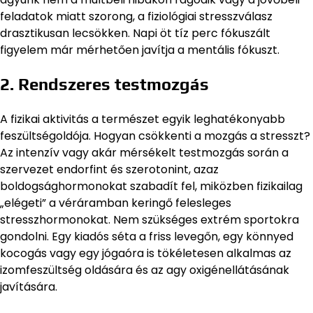
feladatok miatt szorong, a fiziológiai stresszválasz
drasztikusan lecsökken. Napi öt tíz perc fókuszált
figyelem már mérhetően javítja a mentális fókuszt.
2. Rendszeres testmozgás
A fizikai aktivitás a természet egyik leghatékonyabb
feszültségoldója. Hogyan csökkenti a mozgás a stresszt?
Az intenzív vagy akár mérsékelt testmozgás során a
szervezet endorfint és szerotonint, azaz
boldogsághormonokat szabadít fel, miközben fizikailag
„elégeti” a véráramban keringő felesleges
stresszhormonokat. Nem szükséges extrém sportokra
gondolni. Egy kiadós séta a friss levegőn, egy könnyed
kocogás vagy egy jógaóra is tökéletesen alkalmas az
izomfeszültség oldására és az agy oxigénellátásának
javítására.