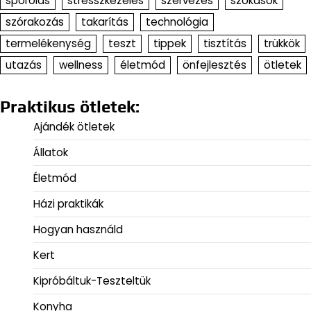
spórolás
stresszkezelés
szervezés
szokások
szórakozás
takarítás
technológia
termelékenység
teszt
tippek
tisztítás
trükkök
utazás
wellness
életmód
önfejlesztés
ötletek
Praktikus ötletek:
Ajándék ötletek
Állatok
Életmód
Házi praktikák
Hogyan használd
Kert
Kipróbáltuk-Teszteltük
Konyha