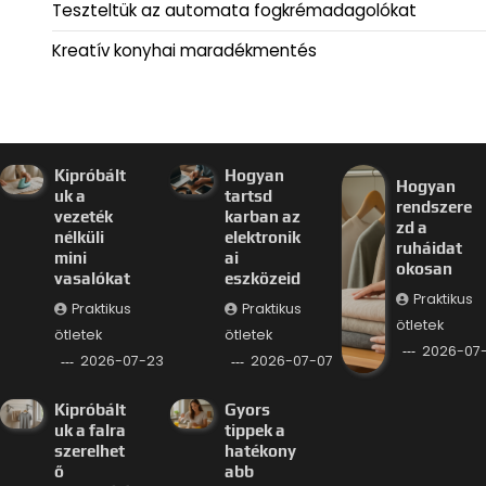
Teszteltük az automata fogkrémadagolókat
Kreatív konyhai maradékmentés
Kipróbált
Hogyan
Hogyan
uk a
tartsd
rendszere
vezeték
karban az
zd a
nélküli
elektronik
ruháidat
mini
ai
okosan
vasalókat
eszközeid
Praktikus
Praktikus
Praktikus
ötletek
ötletek
ötletek
2026-07
2026-07-23
2026-07-07
Kipróbált
Gyors
uk a falra
tippek a
szerelhet
hatékony
ő
abb