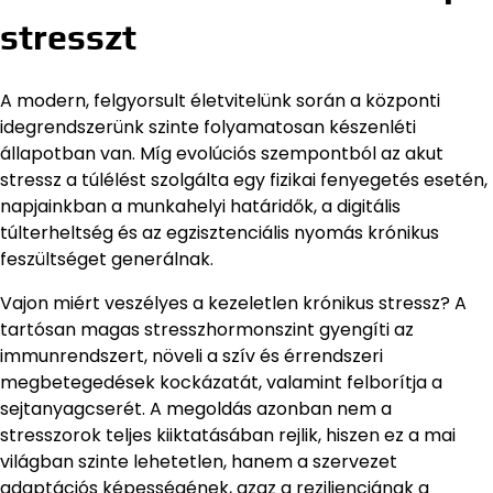
stresszt
A modern, felgyorsult életvitelünk során a központi
idegrendszerünk szinte folyamatosan készenléti
állapotban van. Míg evolúciós szempontból az akut
stressz a túlélést szolgálta egy fizikai fenyegetés esetén,
napjainkban a munkahelyi határidők, a digitális
túlterheltség és az egzisztenciális nyomás krónikus
feszültséget generálnak.
Vajon miért veszélyes a kezeletlen krónikus stressz? A
tartósan magas stresszhormonszint gyengíti az
immunrendszert, növeli a szív és érrendszeri
megbetegedések kockázatát, valamint felborítja a
sejtanyagcserét. A megoldás azonban nem a
stresszorok teljes kiiktatásában rejlik, hiszen ez a mai
világban szinte lehetetlen, hanem a szervezet
adaptációs képességének, azaz a rezilienciának a