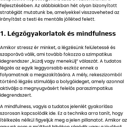
fejlesztésében. Az alábbiakban hét olyan bizonyított
stratégiát mutatunk be, amelyekkel visszaveheted az
irányítást a testi és mentális jólléted felett.
1. Légzőgyakorlatok és mindfulness
Amikor stressz ér minket, a légzésünk felületessé és
szaporává válik, ami tovább fokozza a szimpatikus
idegrendszer „küzdj vagy menekülj” válaszát. A tudatos
légzés az egyik leggyorsabb eszköz ennek a
folyamatnak a megszakítására. A mély, rekeszizomból
történő légzés stimulálja a bolygóideget, amely azonnal
aktiválja a megnyugvásért felelős paraszimpatikus
idegrendszert.
A mindfulness, vagyis a tudatos jelenlét gyakorlása
szorosan kapcsolódik ide. Ez a technika arra tanít, hogy
ítélkezés nélkül figyeljük meg a jelen pillanatot. Amikor az
agyunk nem a múltbeli hibákon rágódik vagy a jövőbeli