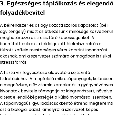
3. Egészséges táplálkozás és elegendő
folyadékbevitel
A bélrendszer és az agy közötti szoros kapcsolat (bél-
agy tengely) miatt az étkezésünk minősége közvetlenül
meghatározza a stressztűrő képességünket. A
finomított cukrok, a feldolgozott élelmiszerek és a
túlzott koffein mesterséges vércukorszint ingadozást
okoznak, ami a szervezet számára önmagában is fizikai
stresszforrás.
A tiszta víz fogyasztása alapvető a sejtszintű
hidratációhoz. A megfelelő mikrotápanyagok, különösen
a magnézium, a B-vitamin komplex és a gyógynövényes
kivonatok bevitele
támogatja az idegrendszert
, növelve
a test ellenállóképességét a külső nyomással szemben.
A tápanyagdús, gyulladáscsökkentő étrend megteremti
azt a biológiai bázist, amelyről a szervezet képes