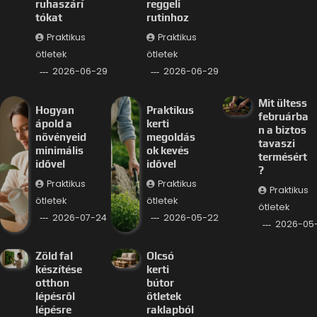
ruhaszárí
reggeli
tókat
rutinhoz
Praktikus
Praktikus
ötletek
ötletek
2026-06-29
2026-06-29
Mit ültess
Hogyan
Praktikus
februárba
ápold a
kerti
n a biztos
növényeid
megoldás
tavaszi
minimális
ok kevés
termésért
idővel
idővel
?
Praktikus
Praktikus
Praktikus
ötletek
ötletek
ötletek
2026-07-24
2026-05-22
2026-05-
Zöld fal
Olcsó
készítése
kerti
otthon
bútor
lépésről
ötletek
lépésre
raklapból