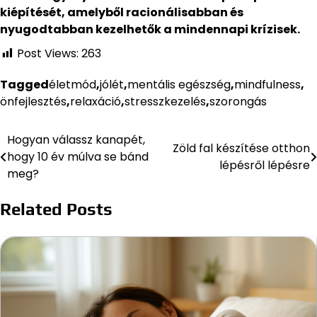
kiépítését, amelyből racionálisabban és
nyugodtabban kezelhetők a mindennapi krízisek.
Post Views:
263
Tagged
életmód
,
jólét
,
mentális egészség
,
mindfulness
,
önfejlesztés
,
relaxáció
,
stresszkezelés
,
szorongás
Hogyan válassz kanapét,
Bejegyzés
Zöld fal készítése otthon
hogy 10 év múlva se bánd
lépésről lépésre
navigáció
meg?
Related Posts