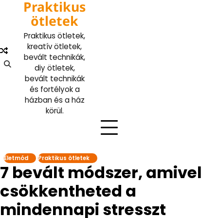
Praktikus
Skip
to
ötletek
content
Praktikus ötletek,
kreatív ötletek,
bevált technikák,
diy ötletek,
bevált technikák
és fortélyok a
házban és a ház
körül.
Életmód
Praktikus ötletek
7 bevált módszer, amivel
csökkentheted a
mindennapi stresszt