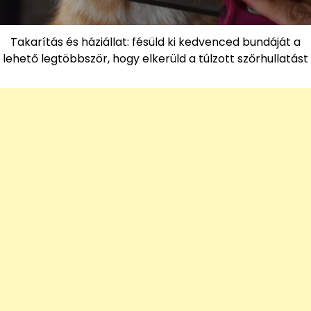
Takarítás és háziállat: fésüld ki kedvenced bundáját a
lehető legtöbbször, hogy elkerüld a túlzott szőrhullatást