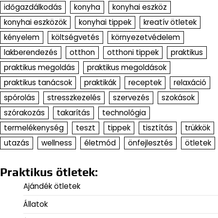
időgazdálkodás
konyha
konyhai eszköz
konyhai eszközök
konyhai tippek
kreatív ötletek
kényelem
költségvetés
környezetvédelem
lakberendezés
otthon
otthoni tippek
praktikus
praktikus megoldás
praktikus megoldások
praktikus tanácsok
praktikák
receptek
relaxáció
spórolás
stresszkezelés
szervezés
szokások
szórakozás
takarítás
technológia
termelékenység
teszt
tippek
tisztítás
trükkök
utazás
wellness
életmód
önfejlesztés
ötletek
Praktikus ötletek:
Ajándék ötletek
Állatok