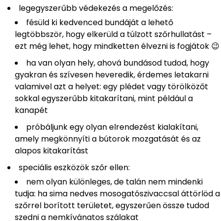
legegyszerűbb védekezés a megelőzés:
fésüld ki kedvenced bundáját a lehető
legtöbbször, hogy elkerüld a túlzott szőrhullatást –
ezt még lehet, hogy mindketten élvezni is fogjátok 😉
ha van olyan hely, ahová bundásod tudod, hogy
gyakran és szívesen heveredik, érdemes letakarni
valamivel azt a helyet: egy plédet vagy törölközőt
sokkal egyszerűbb kitakarítani, mint például a
kanapét
próbáljunk egy olyan elrendezést kialakítani,
amely megkönnyíti a bútorok mozgatását és az
alapos kitakarítást
speciális eszközök szőr ellen:
nem olyan különleges, de talán nem mindenki
tudja: ha sima nedves mosogatószivaccsal áttörlöd a
szőrrel borított területet, egyszerűen össze tudod
szedni a nemkívánatos szálakat