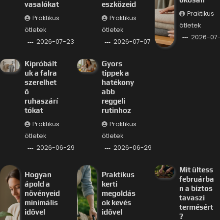
vasalókat
eszközeid
Praktikus
Praktikus
Praktikus
ötletek
ötletek
ötletek
2026-07
2026-07-23
2026-07-07
Kipróbált
Gyors
uk a falra
tippek a
szerelhet
hatékony
ő
abb
ruhaszárí
reggeli
tókat
rutinhoz
Praktikus
Praktikus
ötletek
ötletek
2026-06-29
2026-06-29
Mit ültess
Hogyan
Praktikus
februárba
ápold a
kerti
n a biztos
növényeid
megoldás
tavaszi
minimális
ok kevés
termésért
idővel
idővel
?