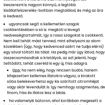
beszerezni is nagyon könnyű, a legtöbb
kisállatfelszerelés-boltban megtalálod, és még az ára
is kedvező.
ugyancsak segít a kellemetlen szagok
csökkentésében a só is: megköti a levegő
nedvességtartalmát, így a rossz szagokat is csökkenti.
Nem kell tehát mást tenned, mint elhelyezni az alom
közelében (úgy, hogy kedvenced azért ne tudja elérni)
egy sóval töltött kis tálat. Ha pedig már úgy látod, hogy
összecsomósodtak a kristályok, az azt jelenti, hogy
telítődött, tehát cseréld ki egy új, friss adagra.
tipp:
ha nem elég, hogy nincsen büdös, hanem
kifejezetten kellemes illatokra vágysz, a kirakott
sóba belekeverhetsz egy kis szárított citromhéjat
vagy akár levendulát is: így nemhogy szagmentes, de
finom, friss és illatos lesz a lakás.
ha valamelyik bútoron, ahol korábban megesett a