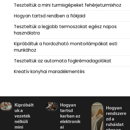
Teszteltük a mini turmixgépeket fehérjeturmixhoz
Hogyan tartsd rendben a fiókjaid
Teszteltük a legjobb termoszokat egész napos
használatra
Kipróbáltuk a hordozható monitorlámpákat esti
munkához
Teszteltük az automata fogkrémadagolókat
Kreatív konyhai maradékmentés
Kipróbált
Hogyan
Hogyan
uk a
tartsd
rendszere
vezeték
karban az
zd a
nélküli
elektronik
ruháidat
mini
ai
okosan