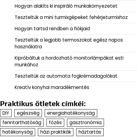
Hogyan alakíts ki inspiráló munkakörnyezetet
Teszteltük a mini turmixgépeket fehérjeturmixhoz
Hogyan tartsd rendben a fiókjaid
Teszteltük a legjobb termoszokat egész napos
használatra
Kipróbáltuk a hordozható monitorlámpákat esti
munkához
Teszteltük az automata fogkrémadagolókat
Kreatív konyhai maradékmentés
Praktikus ötletek címkéi:
DIY
egészség
energiahatékonyság
fenntarthatóság
főzés
gasztronómia
hatékonyság
házi praktikák
háztartás