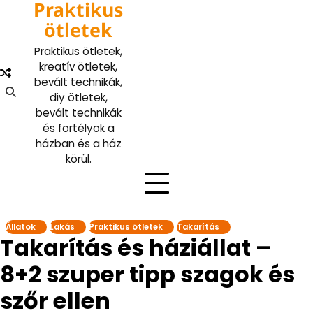
Praktikus
Skip
to
ötletek
content
Praktikus ötletek,
kreatív ötletek,
bevált technikák,
diy ötletek,
bevált technikák
és fortélyok a
házban és a ház
körül.
Állatok
Lakás
Praktikus ötletek
Takarítás
Takarítás és háziállat –
8+2 szuper tipp szagok és
szőr ellen