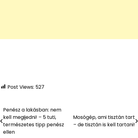
Post Views:
527
Penész a lakásban: nem
Bejegyzés
kell megijedni! – 5 tuti,
Mosógép, ami tisztán tart
navigáció
természetes tipp penész
– de tisztán is kell tartani!
ellen