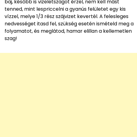
baj, később is vizeletszagot érzel, nem kell mást
tenned, mint lespriccelni a gyanús felületet egy kis
vízzel, melye 1/3 rész szájvizet kevertél. A felesleges
nedvességet itasd fel, szükség esetén ismételd meg a
folyamatot, és meglátod, hamar elillan a kellemetlen
szag!