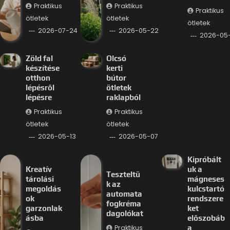
Praktikus
Praktikus
Praktikus
ötletek
ötletek
ötletek
2026-07-24
2026-05-22
2026-05-
Zöld fal
Olcsó
készítése
kerti
otthon
bútor
lépésről
ötletek
lépésre
raklapból
Praktikus
Praktikus
ötletek
ötletek
2026-05-13
2026-05-07
Kipróbált
Kreatív
uk a
Teszteltü
tárolási
mágneses
k az
megoldás
kulcstartó
automata
ok
rendszere
fogkréma
garzonlak
ket
dagolókat
ásba
előszobáb
Praktikus
a