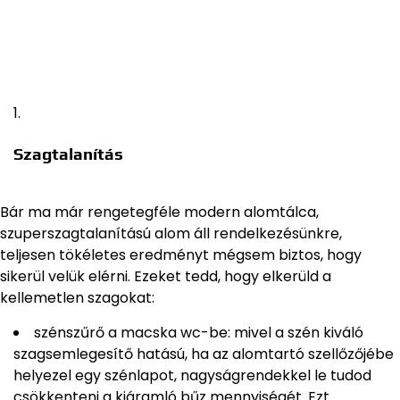
Szagtalanítás
Bár ma már rengetegféle modern alomtálca,
szuperszagtalanítású alom áll rendelkezésünkre,
teljesen tökéletes eredményt mégsem biztos, hogy
sikerül velük elérni. Ezeket tedd, hogy elkerüld a
kellemetlen szagokat:
szénszűrő a macska wc-be: mivel a szén kiváló
szagsemlegesítő hatású, ha az alomtartó szellőzőjébe
helyezel egy szénlapot, nagyságrendekkel le tudod
csökkenteni a kiáramló bűz mennyiségét. Ezt