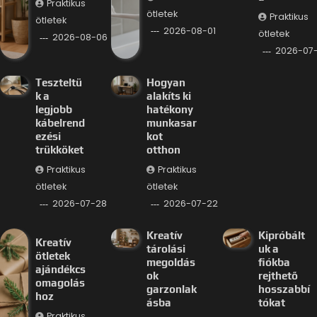
Praktikus
ötletek
Praktikus
ötletek
2026-08-01
ötletek
2026-08-06
2026-07
Teszteltü
Hogyan
k a
alakíts ki
legjobb
hatékony
kábelrend
munkasar
ezési
kot
trükköket
otthon
Praktikus
Praktikus
ötletek
ötletek
2026-07-28
2026-07-22
Kreatív
Kipróbált
Kreatív
tárolási
uk a
ötletek
megoldás
fiókba
ajándékcs
ok
rejthető
omagolás
garzonlak
hosszabbí
hoz
ásba
tókat
Praktikus