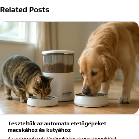
Related Posts
Teszteltük az automata etetőgépeket
macskához és kutyához
Az automata etetőgépek kényelmes megoldást